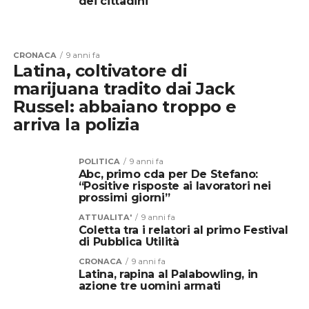
dei cittadini
CRONACA
9 anni fa
Latina, coltivatore di
marijuana tradito dai Jack
Russel: abbaiano troppo e
arriva la polizia
POLITICA
9 anni fa
Abc, primo cda per De Stefano:
“Positive risposte ai lavoratori nei
prossimi giorni”
ATTUALITA'
9 anni fa
Coletta tra i relatori al primo Festival
di Pubblica Utilità
CRONACA
9 anni fa
Latina, rapina al Palabowling, in
azione tre uomini armati