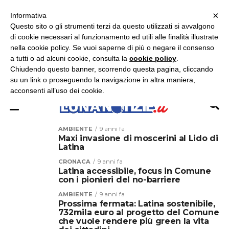
×
ASCOLTA RADIO LUNA
ASCOLTA RADIO IMMAGINE
ASCOLTA RADIO LATINA
Informativa
Questo sito o gli strumenti terzi da questo utilizzati si avvalgono
×
di cookie necessari al funzionamento ed utili alle finalità illustrate
nella cookie policy. Se vuoi saperne di più o negare il consenso
a tutti o ad alcuni cookie, consulta la
cookie policy
.
Chiudendo questo banner, scorrendo questa pagina, cliccando
su un link o proseguendo la navigazione in altra maniera,
acconsenti all’uso dei cookie.
AMBIENTE
9 anni fa
Maxi invasione di moscerini al Lido di
Latina
CRONACA
9 anni fa
Latina accessibile, focus in Comune
con i pionieri del no-barriere
AMBIENTE
9 anni fa
Prossima fermata: Latina sostenibile,
732mila euro al progetto del Comune
che vuole rendere più green la vita