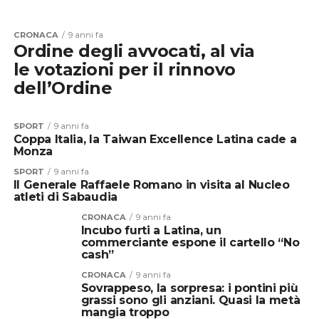
CRONACA
9 anni fa
Ordine degli avvocati, al via
le votazioni per il rinnovo
dell’Ordine
SPORT
9 anni fa
Coppa Italia, la Taiwan Excellence Latina cade a
Monza
SPORT
9 anni fa
Il Generale Raffaele Romano in visita al Nucleo
atleti di Sabaudia
CRONACA
9 anni fa
Incubo furti a Latina, un
commerciante espone il cartello “No
cash”
CRONACA
9 anni fa
Sovrappeso, la sorpresa: i pontini più
grassi sono gli anziani. Quasi la metà
mangia troppo