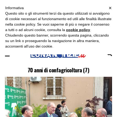
×
ASCOLTA RADIO LUNA
ASCOLTA RADIO IMMAGINE
ASCOLTA RADIO LATINA
Informativa
Questo sito o gli strumenti terzi da questo utilizzati si avvalgono
×
di cookie necessari al funzionamento ed utili alle finalità illustrate
nella cookie policy. Se vuoi saperne di più o negare il consenso
a tutti o ad alcuni cookie, consulta la
cookie policy
.
Chiudendo questo banner, scorrendo questa pagina, cliccando
su un link o proseguendo la navigazione in altra maniera,
acconsenti all’uso dei cookie.
70 anni di confagricoltura (7)