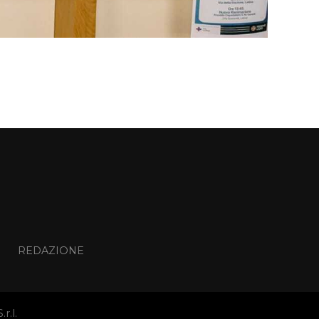
I
REDAZIONE
r.l.