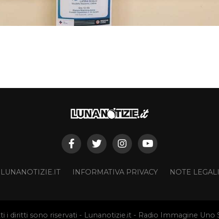
 LUNANOTIZIE.IT
INFORMATIVA PRIVACY
NOTE LEGAL
ti i diritti sono riservati - Lunanotizie.it - Radio Immagine Uno S.