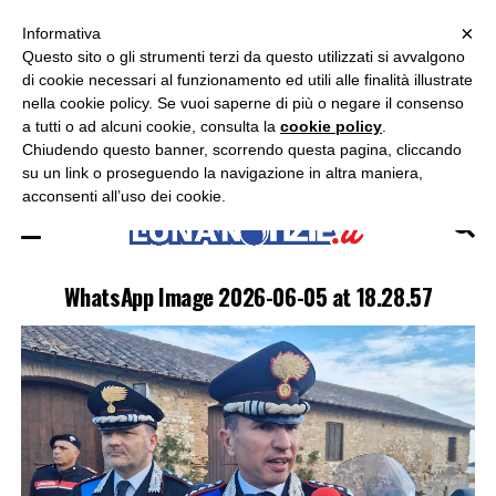
×
ASCOLTA RADIO LUNA
ASCOLTA RADIO IMMAGINE
ASCOLTA RADIO LATINA
Informativa
Questo sito o gli strumenti terzi da questo utilizzati si avvalgono
×
di cookie necessari al funzionamento ed utili alle finalità illustrate
nella cookie policy. Se vuoi saperne di più o negare il consenso
a tutti o ad alcuni cookie, consulta la
cookie policy
.
Chiudendo questo banner, scorrendo questa pagina, cliccando
su un link o proseguendo la navigazione in altra maniera,
acconsenti all’uso dei cookie.
WhatsApp Image 2026-06-05 at 18.28.57