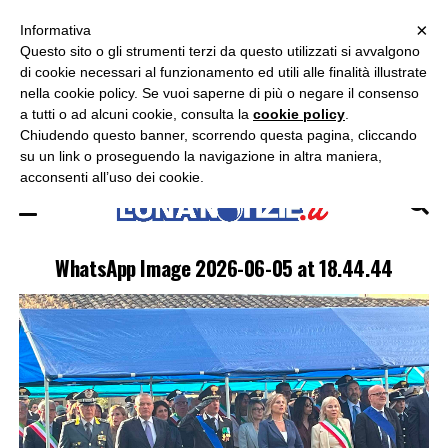
×
ASCOLTA RADIO LUNA
ASCOLTA RADIO IMMAGINE
ASCOLTA RADIO LATINA
Informativa
Questo sito o gli strumenti terzi da questo utilizzati si avvalgono
×
di cookie necessari al funzionamento ed utili alle finalità illustrate
nella cookie policy. Se vuoi saperne di più o negare il consenso
a tutti o ad alcuni cookie, consulta la
cookie policy
.
Chiudendo questo banner, scorrendo questa pagina, cliccando
su un link o proseguendo la navigazione in altra maniera,
acconsenti all’uso dei cookie.
WhatsApp Image 2026-06-05 at 18.44.44