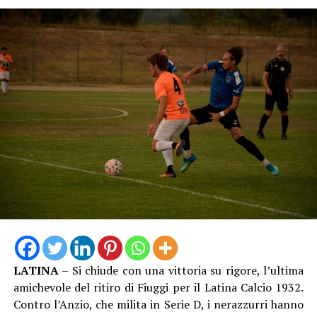
all’amministratore delegato Andrea Varnier per questo
dono preziosissimo, che custodiremo come patrimonio
collettivo e che troverà una collocazione di rilievo, come
richiesto, all’interno del patrimonio della città. Questa
torcia non rappresenta soltanto un oggetto di
straordinario valore simbolico, ma racchiude la passione,
l’energia e lo spirito di coesione che la città di Latina ha
saputo esprimere lo scorso 26 dicembre, suscitando
l’apprezzamento della Fondazione Milano Cortina 2026,
che ha voluto congratularsi con la comunità e
ringraziarla con questo significativo omaggio. È il segno
tangibile di una città capace di unirsi, di accogliere
grandi eventi e di proiettarsi con entusiasmo verso i
valori universali dello sport, dell’inclusione e dell’unità”.
LATINA
– Si chiude con una vittoria su rigore, l’ultima
amichevole del ritiro di Fiuggi per il Latina Calcio 1932.
Contro l’Anzio, che milita in Serie D, i nerazzurri hanno