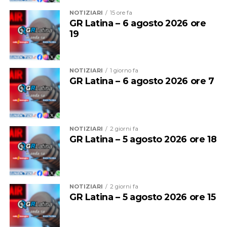
della Libertà. Avere qui la torcia significa rendere merito
NOTIZIARI
15 ore fa
all’impegno di ciascuno e lasciare alla città una
GR Latina – 6 agosto 2026 ore
19
testimonianza indelebile di un successo organizzativo e
umano senza precedenti. Grazie alla Fondazione Milano
Ecco che cosa ha detto il Ds sulla squadra e poi sulla
Cortina 2026 per questo regalo alla città”.
vicenda che riguarda l’attaccante
NOTIZIARI
1 giorno fa
GR Latina – 6 agosto 2026 ore 7
NOTIZIARI
2 giorni fa
GR Latina – 5 agosto 2026 ore 18
NOTIZIARI
2 giorni fa
GR Latina – 5 agosto 2026 ore 15
Audio
00:00
00:00
Player