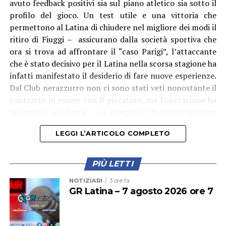
avuto feedback positivi sia sul piano atletico sia sotto il
profilo del gioco. Un test utile e una vittoria che
permettono al Latina di chiudere nel migliore dei modi il
ritiro di Fiuggi – assicurano dalla società sportiva che
ora si trova ad affrontare il “caso Parigi”, l’attaccante
che è stato decisivo per il Latina nella scorsa stagione ha
infatti manifestato il desiderio di fare nuove esperienze.
Dal Club nerazzurro non ci sono stati veti nonostante il
“La consegna della Torcia Olimpica – aggiunge
contratto in essere con il giocatore, ma l’operazione ha
l’assessore allo Sport Andrea Chiarato – rappresenta il
un costo e le offerte – ha spiegato il direttore sportivo
coronamento perfetto di un impegno imponente,
Condò – dovranno arrivare entro il 15 agosto.
durato mesi, che ha visto il contributo appassionato e
LEGGI L’ARTICOLO COMPLETO
fondamentale di centinaia di persone: dagli uffici
comunali alle forze dell’ordine, dai volontari alle tante
realtà sportive del territorio. È ancora vivo in tutti noi il
PIÙ LETTI
ricordo di quella giornata straordinaria: 38 tedofori che,
NOTIZIARI
3 ore fa
con emozione e orgoglio, hanno scortato il fuoco sacro
GR Latina – 7 agosto 2026 ore 7
lungo il percorso partito da via Don Torello,
attraversando il Parco Falcone e Borsellino, fino
all’accensione del braciere olimpico allestito in piazza