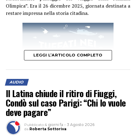
Olimpica”. Era il 26 dicembre 2025, giornata destinata a
restare impressa nella storia citadina.
LEGGI L’ARTICOLO COMPLETO
AUDIO
Il Latina chiude il ritiro di Fiuggi,
Condò sul caso Parigi: “Chi lo vuole
“Accogliere ed esporre oggi una Torcia Olimpica –
deve pagare”
afferma il sindaco Matilde Celentano – nella casa
comunale è motivo di immenso orgoglio per tutta la
Pubblicato
4 giorni fa
–
3 Agosto 2026
nostra comunità. Desidero rivolgere un sentito
da
Roberta Sottoriva
ringraziamento alla Fondazione Milano Cortina 2026 e