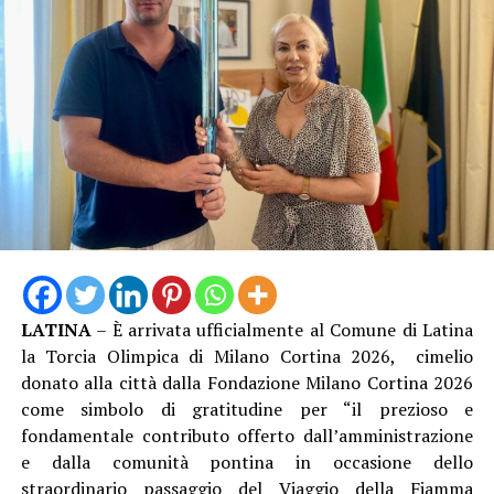
Nel 2025 Alessandro ha inoltre conseguito la
qualifica
federale di Allenatore
, che gli consente di guidare
formazioni d’Eccellenza e squadre senior fino alla Serie
B Nazionale, un ulteriore tassello nel suo percorso di
crescita tecnica.
LATINA
– È arrivata ufficialmente al Comune di Latina
Una crescita costante che oggi la società sceglie di
la Torcia Olimpica di Milano Cortina 2026, cimelio
mettere nuovamente al servizio del proprio settore
donato alla città dalla Fondazione Milano Cortina 2026
giovanile, con la convinzione che investire nelle persone
come simbolo di gratitudine per “il prezioso e
significhi investire nel futuro del club.
fondamentale contributo offerto dall’amministrazione
e dalla comunità pontina in occasione dello
straordinario passaggio del Viaggio della Fiamma