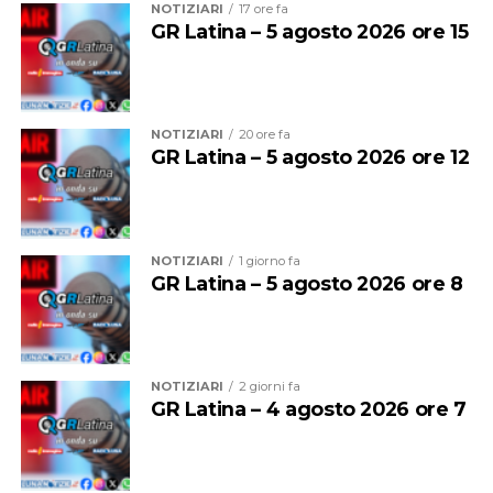
NOTIZIARI
17 ore fa
presidente della Fondazione Lestra, Pierantonio Palluzzi
GR Latina – 5 agosto 2026 ore 15
e dal direttore del Ce.R.S.I.TeS. professor Alessandro
Corsini, e presentata oggi in una conferenza stampa che
si è tenuta nella Palazzina Direzionale del Polo Pontino
nella Sapienza in viale XIV Maggio.
NOTIZIARI
20 ore fa
GR Latina – 5 agosto 2026 ore 12
NOTIZIARI
1 giorno fa
GR Latina – 5 agosto 2026 ore 8
NOTIZIARI
2 giorni fa
GR Latina – 4 agosto 2026 ore 7
Responsabili scientifici del coordinamento e della
direzione delle attività di ricerca sono
il Pro Rettore,