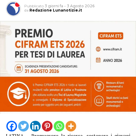
Pubblicato
3 giorni fa
–
3 Agosto 2026
da
Redazione Lunanotizie.it
LATINA – Promuovere la ricerca, sostenere i giovani