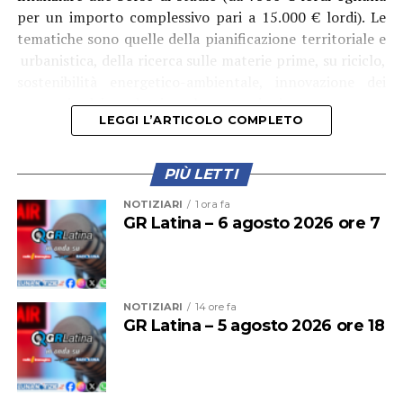
per un importo complessivo pari a 15.000 € lordi). Le
tematiche sono quelle della pianificazione territoriale e
urbanistica, della ricerca sulle materie prime, su riciclo,
sostenibilità energetico-ambientale, innovazione dei
processi e dei prodotti per le costruzioni.
LEGGI L’ARTICOLO COMPLETO
PIÙ LETTI
NOTIZIARI
1 ora fa
GR Latina – 6 agosto 2026 ore 7
NOTIZIARI
14 ore fa
GR Latina – 5 agosto 2026 ore 18
La convenzione, voluta fortemente dal
vicepresidente
di Ance, Ottavio Damiani
, è stata firmata dal