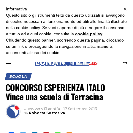
×
ASCOLTA RADIO LUNA
ASCOLTA RADIO IMMAGINE
ASCOLTA RADIO LATINA
Informativa
Questo sito o gli strumenti terzi da questo utilizzati si avvalgono
×
di cookie necessari al funzionamento ed utili alle finalità illustrate
nella cookie policy. Se vuoi saperne di più o negare il consenso
a tutti o ad alcuni cookie, consulta la
cookie policy
.
Chiudendo questo banner, scorrendo questa pagina, cliccando
su un link o proseguendo la navigazione in altra maniera,
acconsenti all’uso dei cookie.
SCUOLA
CONCORSO ESPERIENZA ITALO
Vince una scuola di Terracina
Pubblicato
13 anni fa
–
17 Settembre 2013
da
Roberta Sottoriva