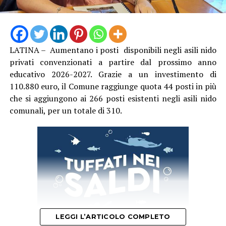
Possono
partecipare i
LATINA – Aumentano i posti disponibili negli asili nido
laureati che
privati convenzionati a partire dal prossimo anno
abbiano
educativo 2026-2027. Grazie a un investimento di
discusso
110.880 euro, il Comune raggiunge quota 44 posti in più
una tesi di
che si aggiungono ai 266 posti esistenti negli asili nido
laurea
comunali, per un totale di 310.
magistrale o
conseguito un diploma di specializzazione negli anni
accademici 2023/2024, 2024/2025 e 2025/2026 (entro il
31 agosto 2026), nelle facoltà di Architettura, Storia
dell’Arte, Lettere, Storia e Conservazione dei Beni
Culturali. Le tesi dovranno riguardare il restauro di beni
monumentali o archeologici oppure studi storici su beni
monumentali e archeologici, con riferimento a un
territorio o a un bene sottoposto a tutela ai sensi del
LEGGI L’ARTICOLO COMPLETO
D.Lgs. 42/2004. Oltre all’elaborato, i candidati dovranno