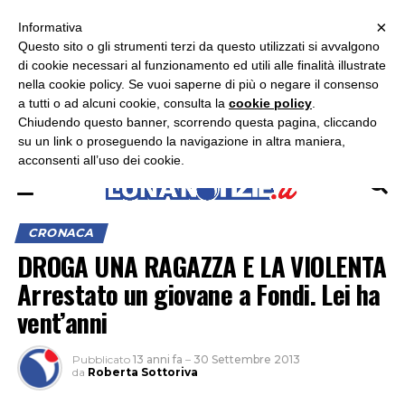
×
ASCOLTA RADIO LUNA
ASCOLTA RADIO IMMAGINE
ASCOLTA RADIO LATINA
Informativa
Questo sito o gli strumenti terzi da questo utilizzati si avvalgono
×
di cookie necessari al funzionamento ed utili alle finalità illustrate
nella cookie policy. Se vuoi saperne di più o negare il consenso
a tutti o ad alcuni cookie, consulta la
cookie policy
.
Chiudendo questo banner, scorrendo questa pagina, cliccando
su un link o proseguendo la navigazione in altra maniera,
acconsenti all’uso dei cookie.
CRONACA
DROGA UNA RAGAZZA E LA VIOLENTA
Arrestato un giovane a Fondi. Lei ha
vent’anni
Pubblicato
13 anni fa
–
30 Settembre 2013
da
Roberta Sottoriva