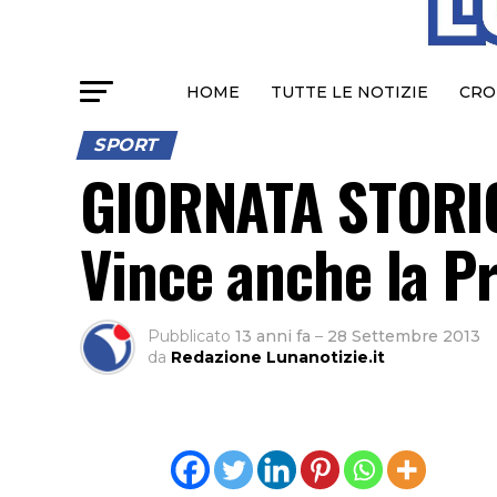
HOME
TUTTE LE NOTIZIE
CRO
SPORT
GIORNATA STORIC
Vince anche la P
Pubblicato
13 anni fa
–
28 Settembre 2013
da
Redazione Lunanotizie.it