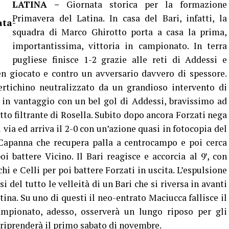
LATINA –
Giornata storica per la formazione
Primavera del Latina. In casa del Bari, infatti, la
squadra di Marco Ghirotto porta a casa la prima,
importantissima, vittoria in campionato. In terra
pugliese finisce 1-2 grazie alle reti di Addessi e
n giocato e contro un avversario davvero di spessore.
Pertichino neutralizzato da un grandioso intervento di
va in vantaggio con un bel gol di Addessi, bravissimo ad
etto filtrante di Rosella. Subito dopo ancora Forzati nega
i via ed arriva il 2-0 con un’azione quasi in fotocopia del
 Capanna che recupera palla a centrocampo e poi cerca
i battere Vicino. Il Bari reagisce e accorcia al 9′, con
chi e Celli per poi battere Forzati in uscita. L’espulsione
i del tutto le velleità di un Bari che si riversa in avanti
ina. Su uno di questi il neo-entrato Maciucca fallisce il
ampionato, adesso, osserverà un lungo riposo per gli
 riprenderà il primo sabato di novembre.