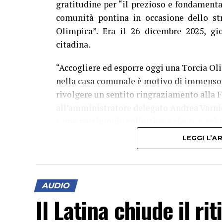
gratitudine per “il prezioso e fondamenta
comunità pontina in occasione dello st
Olimpica”. Era il 26 dicembre 2025, gio
citadina.
“Accogliere ed esporre oggi una Torcia Ol
nella casa comunale è motivo di immenso 
rivolgere un sentito ringraziamento alla
all’amministratore delegato Andrea Varni
come patrimonio collettivo e che troverà u
all’interno del patrimonio della città. Qu
LEGGI L’
straordinario valore simbolico, ma racchiud
che la città di Latina ha saputo esprimer
della Fondazione Milano Cortina 2026, che
AUDIO
ringraziarla con questo significativo omagg
Il Latina chiude il ri
unirsi, di accogliere grandi eventi e di pr
dello sport, dell’inclusione e dell’unità”.