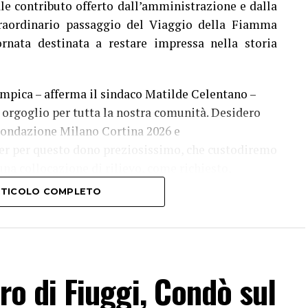
le contributo offerto dall’amministrazione e dalla
raordinario passaggio del Viaggio della Fiamma
rnata destinata a restare impressa nella storia
impica – afferma il sindaco Matilde Celentano –
orgoglio per tutta la nostra comunità. Desidero
 Fondazione Milano Cortina 2026 e
er per questo dono preziosissimo, che custodiremo
na collocazione di rilievo, come richiesto,
esta torcia non rappresenta soltanto un oggetto di
ARTICOLO COMPLETO
e la passione, l’energia e lo spirito di coesione
e lo scorso 26 dicembre, suscitando l’apprezzamento
 ha voluto congratularsi con la comunità e
io. È il segno tangibile di una città capace di
tiro di Fiuggi, Condò sul
oiettarsi con entusiasmo verso i valori universali