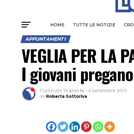
HOME
TUTTE LE NOTIZIE
CRO
APPUNTAMENTI
VEGLIA PER LA P
I giovani pregano
Pubblicato
13 anni fa
–
4 Settembre 2013
da
Roberta Sottoriva