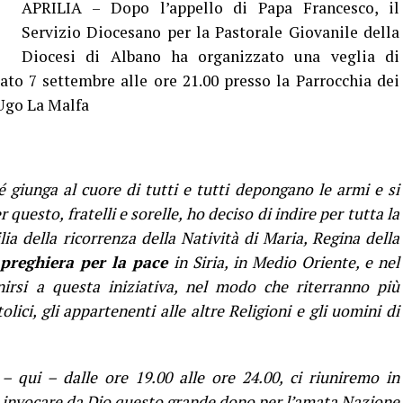
APRILIA – Dopo l’appello di Papa Francesco, il
Servizio Diocesano per la Pastorale Giovanile della
Diocesi di Albano ha organizzato una veglia di
bato 7 settembre alle ore 21.00 presso la Parrocchia dei
 Ugo La Malfa
hé giunga al cuore di tutti e tutti depongano le armi e si
r questo, fratelli e sorelle, ho deciso di indire per tutta la
lia della ricorrenza della Natività di Maria, Regina della
 preghiera per la pace
in Siria, in Medio Oriente, e nel
irsi a questa iniziativa, nel modo che riterranno più
olici, gli appartenenti alle altre Religioni e gli uomini di
– qui – dalle ore 19.00 alle ore 24.00, ci riuniremo in
er invocare da Dio questo grande dono per l’amata Nazione