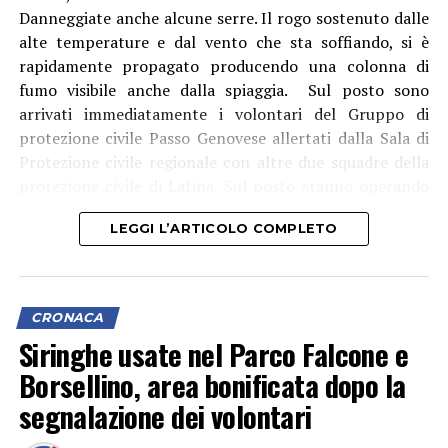
verosimilmente intrisi di stupefacente e oggetto di
Danneggiate anche alcune serre. Il rogo sostenuto dalle
lavorazione, diversi recipienti contenenti solventi e
alte temperature e dal vento che sta soffiando, si è
setacci utilizzati per l’estrazione chimica della sostanza
rapidamente propagato producendo una colonna di
dal pellet, oltre ai residui delle lavorazioni già
fumo visibile anche dalla spiaggia. Sul posto sono
effettuate.
arrivati immediatamente i volontari del Gruppo di
protezione civile Passo Genovese allertati dalla Sala di
Mentre il denaro, i beni e la droga già confezionata sono
Protezione civile regionale con altre due squadre della
stati immediatamente sequestrati. L’intera area della
protezione civile di Latina. Sul posto stanno operando
raffineria è stata isolata e sottoposta a minuziosi rilievi
anche i vigili del fuoco con un’autobotte e da poco è
tecnici da parte di personale specializzato dei
LEGGI L’ARTICOLO COMPLETO
arrivato l’elicottero antincendio del corpo che sta
Carabinieri del R.I.S. di Roma, per determinare l’esatta
effettuando lanci di acqua.
modalità di estrazione del narcotico e quantificare la
sostanza ancora in fase di lavorazione.
CRONACA
Siringhe usate nel Parco Falcone e
Borsellino, area bonificata dopo la
segnalazione dei volontari