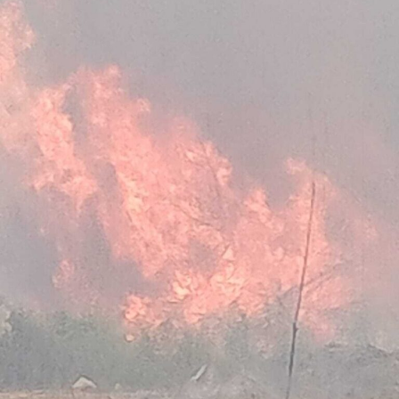
accertamenti sul territorio.
Nella casa su via del Lido, nel tratto di via Antonio
Pennacchi, i Carabinieri hanno sequestrato 18 involucri
contenenti complessivamente circa 18,2 kg di cocaina,
la somma in contanti di 8.810 euro, una macchina
conta-soldi, due orologi di lusso, vari gioielli e preziosi, 6
smartphone, un computer portatile, fogli manoscritti