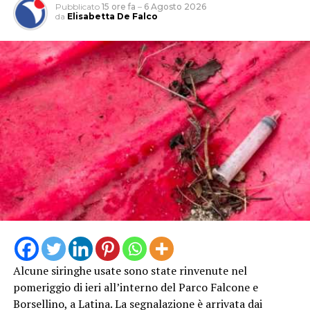
Pubblicato
15 ore fa
–
6 Agosto 2026
da
Elisabetta De Falco
INCENDIO
CASILINA
SUD
ELICOTTERO
PROTEZIONE
INCENDIO
AIB VIGILI
CIVILE
CASILINA
DEL FUOCO
PASSO
SUD
GENOVESE
Alcune siringhe usate sono state rinvenute nel
pomeriggio di ieri all’interno del Parco Falcone e
Borsellino, a Latina. La segnalazione è arrivata dai