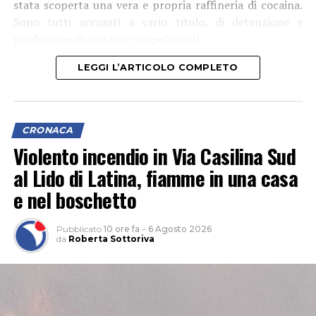
stata scoperta una vera e propria raffineria di cocaina.
Sono tutti accusati a vario titolo, di detenzione e
produzione di sostanze stupefacenti.
LEGGI L’ARTICOLO COMPLETO
CRONACA
Violento incendio in Via Casilina Sud
al Lido di Latina, fiamme in una casa
e nel boschetto
Pubblicato
10 ore fa
–
6 Agosto 2026
da
Roberta Sottoriva
L’attività, che si è svolta grazie anche al supporto del 1°
Reggimento Carabinieri Paracadutisti “Tuscania” e del
Nucleo Cinofili di Santa Maria Galeria, è nata da
un’attività info-investigativa cui sono seguiti