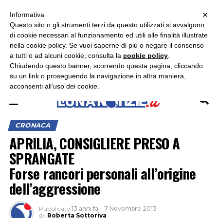
×
ASCOLTA RADIO LUNA
ASCOLTA RADIO IMMAGINE
ASCOLTA RADIO LATINA
Informativa
Questo sito o gli strumenti terzi da questo utilizzati si avvalgono
×
di cookie necessari al funzionamento ed utili alle finalità illustrate
nella cookie policy. Se vuoi saperne di più o negare il consenso
a tutti o ad alcuni cookie, consulta la
cookie policy
.
Chiudendo questo banner, scorrendo questa pagina, cliccando
su un link o proseguendo la navigazione in altra maniera,
acconsenti all’uso dei cookie.
CRONACA
APRILIA, CONSIGLIERE PRESO A
SPRANGATE
Forse rancori personali all’origine
dell’aggressione
Pubblicato
13 anni fa
–
7 Novembre 2013
da
Roberta Sottoriva