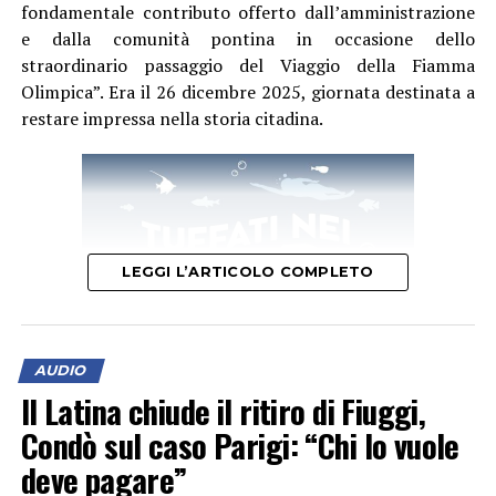
significhi investire nel futuro del club.
fondamentale contributo offerto dall’amministrazione
e dalla comunità pontina in occasione dello
straordinario passaggio del Viaggio della Fiamma
Olimpica”. Era il 26 dicembre 2025, giornata destinata a
restare impressa nella storia citadina.
LEGGI L’ARTICOLO COMPLETO
AUDIO
Il Latina chiude il ritiro di Fiuggi,
Condò sul caso Parigi: “Chi lo vuole
“Accogliere ed esporre oggi una Torcia Olimpica –
deve pagare”
afferma il sindaco Matilde Celentano – nella casa