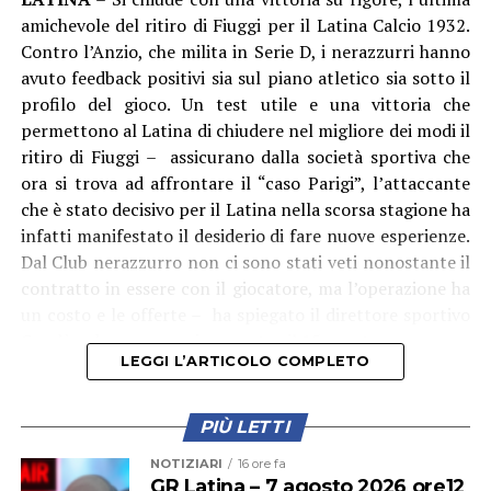
amichevole del ritiro di Fiuggi per il Latina Calcio 1932.
Contro l’Anzio, che milita in Serie D, i nerazzurri hanno
avuto feedback positivi sia sul piano atletico sia sotto il
profilo del gioco. Un test utile e una vittoria che
permettono al Latina di chiudere nel migliore dei modi il
ritiro di Fiuggi – assicurano dalla società sportiva che
ora si trova ad affrontare il “caso Parigi”, l’attaccante
che è stato decisivo per il Latina nella scorsa stagione ha
infatti manifestato il desiderio di fare nuove esperienze.
Dal Club nerazzurro non ci sono stati veti nonostante il
“La consegna della Torcia Olimpica – aggiunge
contratto in essere con il giocatore, ma l’operazione ha
l’assessore allo Sport Andrea Chiarato – rappresenta il
un costo e le offerte – ha spiegato il direttore sportivo
coronamento perfetto di un impegno imponente,
Condò – dovranno arrivare entro il 15 agosto.
durato mesi, che ha visto il contributo appassionato e
LEGGI L’ARTICOLO COMPLETO
fondamentale di centinaia di persone: dagli uffici
comunali alle forze dell’ordine, dai volontari alle tante
realtà sportive del territorio. È ancora vivo in tutti noi il
PIÙ LETTI
ricordo di quella giornata straordinaria: 38 tedofori che,
NOTIZIARI
16 ore fa
con emozione e orgoglio, hanno scortato il fuoco sacro
GR Latina – 7 agosto 2026 ore12