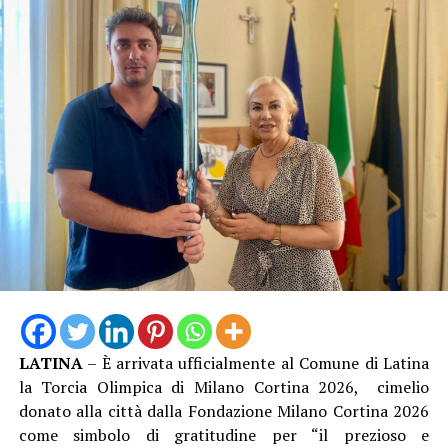
Nel 2025 Alessandro ha inoltre conseguito la
qualifica
federale di Allenatore
, che gli consente di guidare
formazioni d’Eccellenza e squadre senior fino alla Serie
B Nazionale, un ulteriore tassello nel suo percorso di
crescita tecnica.
LATINA
– È arrivata ufficialmente al Comune di Latina
Una crescita costante che oggi la società sceglie di
la Torcia Olimpica di Milano Cortina 2026, cimelio
mettere nuovamente al servizio del proprio settore
donato alla città dalla Fondazione Milano Cortina 2026
giovanile, con la convinzione che investire nelle persone
come simbolo di gratitudine per “il prezioso e