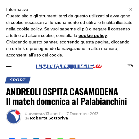
×
ASCOLTA RADIO LUNA
ASCOLTA RADIO IMMAGINE
ASCOLTA RADIO LATINA
Informativa
Questo sito o gli strumenti terzi da questo utilizzati si avvalgono
×
di cookie necessari al funzionamento ed utili alle finalità illustrate
nella cookie policy. Se vuoi saperne di più o negare il consenso
a tutti o ad alcuni cookie, consulta la
cookie policy
.
Chiudendo questo banner, scorrendo questa pagina, cliccando
su un link o proseguendo la navigazione in altra maniera,
acconsenti all’uso dei cookie.
SPORT
ANDREOLI OSPITA CASAMODENA
Il match domenica al Palabianchini
Pubblicato
13 anni fa
–
7 Dicembre 2013
da
Roberta Sottoriva