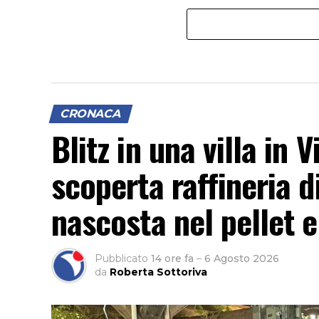
CRONACA
Blitz in una villa in
scoperta raffineria d
nascosta nel pellet e
Pubblicato
14 ore fa
–
6 Agosto 2026
da
Roberta Sottoriva