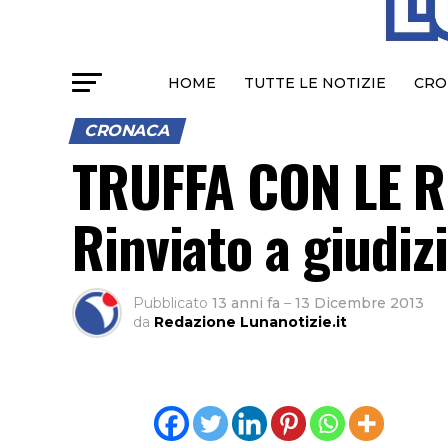
HOME
TUTTE LE NOTIZIE
CRO
CRONACA
TRUFFA CON LE R
Rinviato a giudiz
Pubblicato
13 anni fa
–
13 Dicembre 2013
da
Redazione Lunanotizie.it