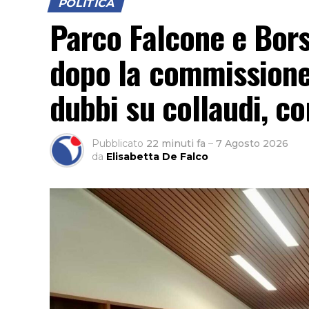
POLITICA
Parco Falcone e Borse
dopo la commissione
dubbi su collaudi, con
Pubblicato
22 minuti fa
–
7 Agosto 2026
da
Elisabetta De Falco