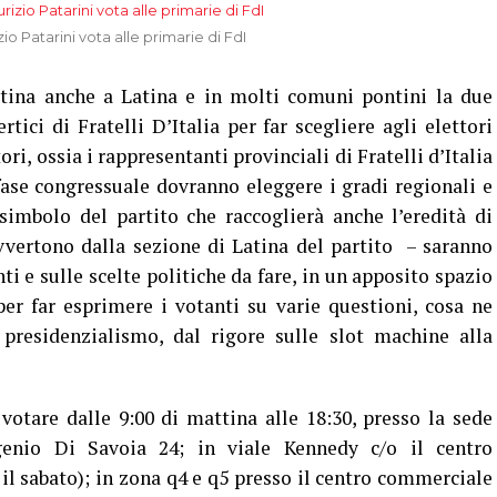
io Patarini vota alle primarie di FdI
ina anche a Latina e in molti comuni pontini la due
tici di Fratelli D’Italia per far scegliere agli elettori
ori, ossia i rappresentanti provinciali di Fratelli d’Italia
 fase congressuale dovranno eleggere i gradi regionali e
simbolo del partito che raccoglierà anche l’eredità di
vvertono dalla sezione di Latina del partito – saranno
ti e sulle scelte politiche da fare, in un apposito spazio
per far esprimere i votanti su varie questioni, cosa ne
 presidenzialismo, dal rigore sulle slot machine alla
tare dalle 9:00 di mattina alle 18:30, presso la sede
genio Di Savoia 24; in viale Kennedy c/o il centro
il sabato); in zona q4 e q5 presso il centro commerciale