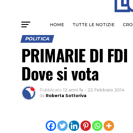
HOME
TUTTE LE NOTIZIE
CRO
POLITICA
PRIMARIE DI FDI
Dove si vota
Pubblicato
12 anni fa
–
22 Febbraio 2014
da
Roberta Sottoriva