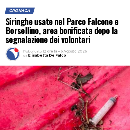
sostanza ancora in fase di lavorazione.
CRONACA
Siringhe usate nel Parco Falcone e
Borsellino, area bonificata dopo la
segnalazione dei volontari
Pubblicato
12 ore fa
–
6 Agosto 2026
da
Elisabetta De Falco
INCENDIO
CASILINA
SUD
ELICOTTERO
PROTEZIONE
INCENDIO
AIB VIGILI
CIVILE
CASILINA
DEL FUOCO
PASSO
SUD