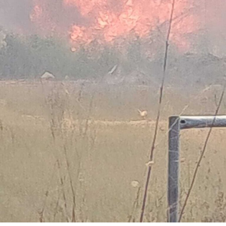
Nella casa su via del Lido, nel tratto di via Antonio
Pennacchi, i Carabinieri hanno sequestrato 18 involucri
contenenti complessivamente circa 18,2 kg di cocaina,
la somma in contanti di 8.810 euro, una macchina
conta-soldi, due orologi di lusso, vari gioielli e preziosi, 6
smartphone, un computer portatile, fogli manoscritti
riportanti la contabilità dell’attività illecita, una pistola
ad aria compressa, uno sfollagente telescopico e un
taser.
I successivi e approfonditi controlli nelle pertinenze
esterne dell’immobile hanno permesso di scoprire,
abilmente occultata tra la fitta vegetazione, una vera e
propria raffineria di cocaina. Al suo interno i Carabinieri
hanno individuato un laboratorio per il taglio e il
confezionamento della droga, allestito con bilance,
setacci, forni a microonde, macchine per il sottovuoto e
presse utilizzate per la creazione dei singoli pacchi di