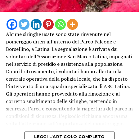
GENOVESE
Alcune siringhe usate sono state rinvenute nel
pomeriggio di ieri all’interno del Parco Falcone e
Borsellino, a Latina. La segnalazione è arrivata dai
volontari dell’Associazione San Marco Latina, impegnati
nel servizio di presidio e assistenza alla popolazione.
Dopo il ritrovamento, i volontari hanno allertato la
centrale operativa della polizia locale, che ha disposto
l’intervento di una squadra specializzata di ABC Latina.
Gli operatori hanno provveduto alla rimozione e al
corretto smaltimento delle siringhe, mettendo in
sicurezza l’area e consentendo la riapertura del parco in
condizioni di sicurezza. L’episodio richiama ancora una
volta l’attenzione sull’importanza del monitoraggio
degli spazi pubblici, in particolare delle aree verdi
LEGGI L’ARTICOLO COMPLETO
frequentate quotidianamente da famiglie e bambini.