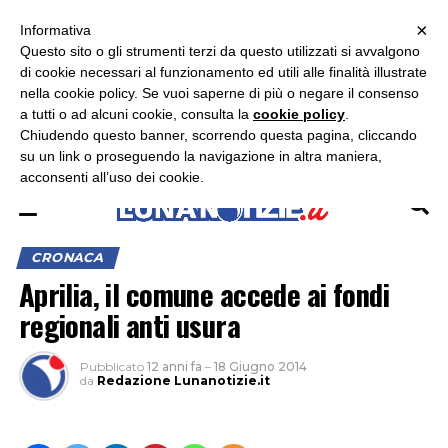
×
ASCOLTA RADIO LUNA
ASCOLTA RADIO IMMAGINE
ASCOLTA RADIO LATINA
Informativa
Questo sito o gli strumenti terzi da questo utilizzati si avvalgono
×
di cookie necessari al funzionamento ed utili alle finalità illustrate
nella cookie policy. Se vuoi saperne di più o negare il consenso
a tutti o ad alcuni cookie, consulta la
cookie policy
.
Chiudendo questo banner, scorrendo questa pagina, cliccando
su un link o proseguendo la navigazione in altra maniera,
acconsenti all’uso dei cookie.
CRONACA
Aprilia, il comune accede ai fondi
regionali anti usura
Pubblicato
12 anni fa
–
18 Giugno 2014
da
Redazione Lunanotizie.it