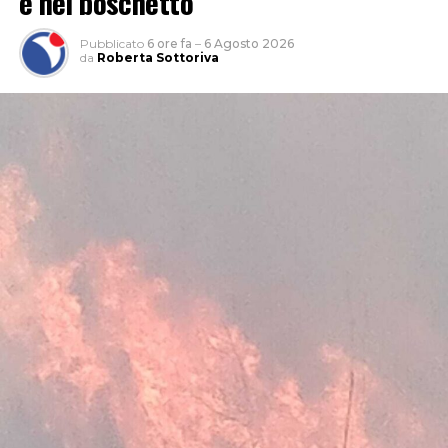
e nel boschetto
Pubblicato
6 ore fa
–
6 Agosto 2026
da
Roberta Sottoriva
L’attività, che si è svolta grazie anche al supporto del 1°
Reggimento Carabinieri Paracadutisti “Tuscania” e del
Nucleo Cinofili di Santa Maria Galeria, è nata da
un’attività info-investigativa cui sono seguiti
accertamenti sul territorio.