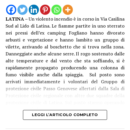
sostanza.
Nel laboratorio sono stati inoltre rinvenuti e messi in
LATINA –
Un violento incendio è in corso in Via Casilina
sicurezza: due secchi in plastica contenenti
Sud al Lido di Latina. Le fiamme partite in uno sterrato
rispettivamente 4,8 kg e 4 kg di cocaina in fase di
nei pressi dell’ex camping Fogliano hanno divorato
raffinazione, un ingente quantitativo di sostanze da
arbusti e vegetazione e hanno lambito un gruppo di
taglio, 27 sacchi di pellet da 15 kg ciascuno,
vilette, arrivando al boschetto che si trova nella zona.
verosimilmente intrisi di stupefacente e oggetto di
Danneggiate anche alcune serre. Il rogo sostenuto dalle
lavorazione, diversi recipienti contenenti solventi e
alte temperature e dal vento che sta soffiando, si è
setacci utilizzati per l’estrazione chimica della sostanza
rapidamente propagato producendo una colonna di
dal pellet, oltre ai residui delle lavorazioni già
fumo visibile anche dalla spiaggia. Sul posto sono
effettuate.
arrivati immediatamente i volontari del Gruppo di
protezione civile Passo Genovese allertati dalla Sala di
Mentre il denaro, i beni e la droga già confezionata sono
Protezione civile regionale con altre due squadre della
stati immediatamente sequestrati. L’intera area della
protezione civile di Latina. Sul posto stanno operando
raffineria è stata isolata e sottoposta a minuziosi rilievi
anche i vigili del fuoco con un’autobotte e da poco è
tecnici da parte di personale specializzato dei
LEGGI L’ARTICOLO COMPLETO
arrivato l’elicottero antincendio del corpo che sta
Carabinieri del R.I.S. di Roma, per determinare l’esatta
effettuando lanci di acqua.
modalità di estrazione del narcotico e quantificare la