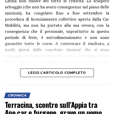
Latina non risolve del tutto le criticità. Lo sciopero
selvaggio (che non ha avuto conseguenze sul piano delle
sanzioni), ha congelato fino a fine settembre la
procedura di licenziamento collettivo aperta dalla Csc
Mobilità, ma non ha portato alla sua revoca, con la
conseguenza che il personale, soprattutto in questo
periodo di ferie, è sottodimensionato e non sono
garantite tutte le corse. A contestare il risultato, a
pochi giorni dalle concitate riunioni che si sono
susseguite in Comune martedì scorso, è Giuliano Errico
di Ugl Autoferro: “Decisioni-ponte che non portano a
nulla”, afferma.
LEGGI L’ARTICOLO COMPLETO
CRONACA
Terracina, scontro sull’Appia tra
Ape car e furgone, grave un uomo