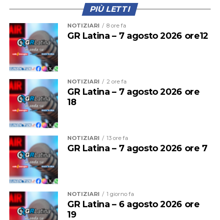
PIÙ LETTI
NOTIZIARI
8 ore fa
GR Latina – 7 agosto 2026 ore12
Questa mattina il primo treno a fermarsi alla stazione di
Cisterna era stato il regionale partito alle 11,56 dalla
stazione Termini. La presenza di una persona che dava
NOTIZIARI
2 ore fa
GR Latina – 7 agosto 2026 ore
in escandescenza sui binari aveva costretto il treno a
18
fermarsi alla stazione precedente. La situazione
sembrava inizialmente rientrata, poi la sospensione del
traffico.
NOTIZIARI
13 ore fa
GR Latina – 7 agosto 2026 ore 7
NOTIZIARI
1 giorno fa
GR Latina – 6 agosto 2026 ore
19