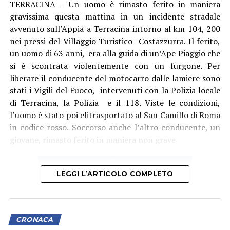
TERRACINA – Un uomo è rimasto ferito in maniera
gravissima questa mattina in un incidente stradale
avvenuto sull’Appia a Terracina intorno al km 104, 200
nei pressi del Villaggio Turistico Costazzurra. Il ferito,
un uomo di 63 anni, era alla guida di un’Ape Piaggio che
Audio
si è scontrata violentemente con un furgone. Per
00:00
00:00
Player
liberare il conducente del motocarro dalle lamiere sono
Per il sindacalista, che martedì sedeva al tavolo con
stati i Vigili del Fuoco, intervenuti con la Polizia locale
altre due sigle, Cgil e Uil, ci sono due motivi
di Terracina, la Polizia e il 118. Viste le condizioni,
fondamentali: “Se non si revoca la procedura o si chiude
l’uomo è stato poi elitrasportato al San Camillo di Roma
con un esito positivo la procedura di licenziamento
in codice rosso. Soccorso anche l’altro conducente, un
collettivo, diventa un problema assumere, e qui serve
giovane, rimasto ferito in maniera non grave
assumere. Inoltre, se non si fanno interventi usando, in
attesa delle risorse della Regione Lazio, i ricavi da
traffico che sono in positivo e sono aumentati negli
LEGGI L’ARTICOLO COMPLETO
ultimi tre anni con una media importante, per
ottemperare al danno economico, al gap economico che
i lavoratori stanno subendo, se non si utilizzano almeno
queste due strade non credo che ci sia una via d’uscita
CRONACA
sul futuro del trasporto pubblico”, dice Errico.