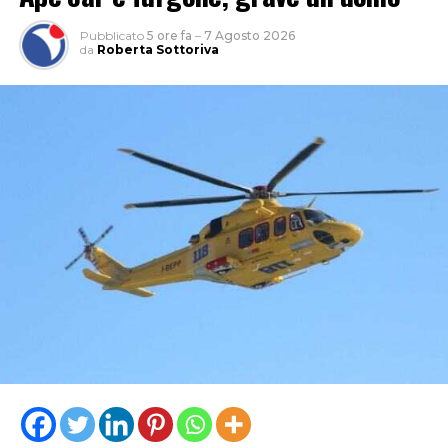
Pubblicato
5 ore fa
–
7 Agosto 2026
da
Roberta Sottoriva
“Le criticità che restano sono importanti perché c’è una
carenza di personale che unita a un parco mezzi che non
è più efficiente ed efficace come dovrebbe essere, non
potrà garantire, secondo noi, per questa estate, un
servizio eccellente. E siamo anche preoccupati per
l’inizio della stagione scolastica, quando andrà garantito
agli studenti il diritto alla mobilità che è sacrosanto”.