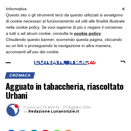
×
ASCOLTA RADIO LUNA
ASCOLTA RADIO IMMAGINE
ASCOLTA RADIO LATINA
Informativa
Questo sito o gli strumenti terzi da questo utilizzati si avvalgono
×
di cookie necessari al funzionamento ed utili alle finalità illustrate
nella cookie policy. Se vuoi saperne di più o negare il consenso
a tutti o ad alcuni cookie, consulta la
cookie policy
.
Chiudendo questo banner, scorrendo questa pagina, cliccando
su un link o proseguendo la navigazione in altra maniera,
acconsenti all’uso dei cookie.
CRONACA
Agguato in tabaccheria, riascoltato
Urbani
Pubblicato
12 anni fa
–
27 Agosto 2014
da
Redazione Lunanotizie.it