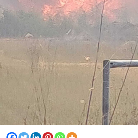
Pennacchi, i Carabinieri hanno sequestrato 18 involucri
contenenti complessivamente circa 18,2 kg di cocaina,
la somma in contanti di 8.810 euro, una macchina
conta-soldi, due orologi di lusso, vari gioielli e preziosi, 6
smartphone, un computer portatile, fogli manoscritti
riportanti la contabilità dell’attività illecita, una pistola
ad aria compressa, uno sfollagente telescopico e un
taser.
I successivi e approfonditi controlli nelle pertinenze
esterne dell’immobile hanno permesso di scoprire,
abilmente occultata tra la fitta vegetazione, una vera e
propria raffineria di cocaina. Al suo interno i Carabinieri
hanno individuato un laboratorio per il taglio e il
confezionamento della droga, allestito con bilance,
setacci, forni a microonde, macchine per il sottovuoto e
presse utilizzate per la creazione dei singoli pacchi di
sostanza.