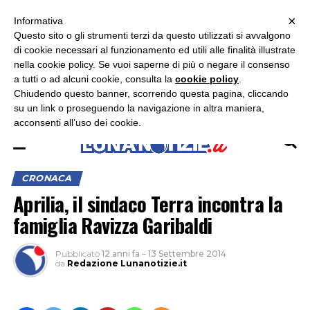
×
ASCOLTA RADIO LUNA
ASCOLTA RADIO IMMAGINE
ASCOLTA RADIO LATINA
Informativa
Questo sito o gli strumenti terzi da questo utilizzati si avvalgono
×
di cookie necessari al funzionamento ed utili alle finalità illustrate
nella cookie policy. Se vuoi saperne di più o negare il consenso
a tutti o ad alcuni cookie, consulta la
cookie policy
.
Chiudendo questo banner, scorrendo questa pagina, cliccando
su un link o proseguendo la navigazione in altra maniera,
acconsenti all’uso dei cookie.
CRONACA
Aprilia, il sindaco Terra incontra la
famiglia Ravizza Garibaldi
Pubblicato
12 anni fa
–
13 Settembre 2014
da
Redazione Lunanotizie.it