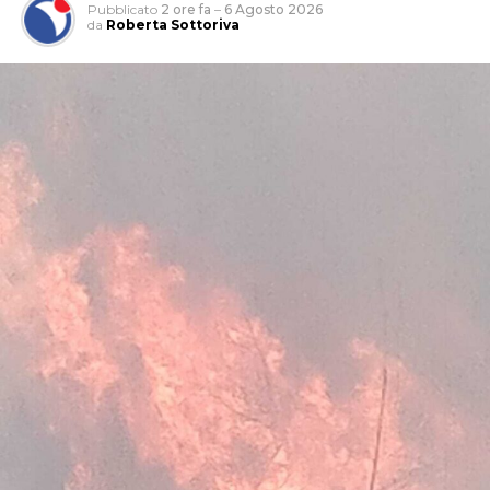
Pubblicato
2 ore fa
–
6 Agosto 2026
da
Roberta Sottoriva
L’attività, che si è svolta grazie anche al supporto del 1°
Reggimento Carabinieri Paracadutisti “Tuscania” e del
Nucleo Cinofili di Santa Maria Galeria, è nata da
un’attività info-investigativa cui sono seguiti
accertamenti sul territorio.
Nella casa su via del Lido, nel tratto di via Antonio