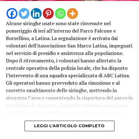
Alcune siringhe usate sono state rinvenute nel
pomeriggio di ieri all’interno del Parco Falcone e
Borsellino, a Latina. La segnalazione è arrivata dai
volontari dell’Associazione San Marco Latina, impegnati
nel servizio di presidio e assistenza alla popolazione.
Dopo il ritrovamento, i volontari hanno allertato la
centrale operativa della polizia locale, che ha disposto
l’intervento di una squadra specializzata di ABC Latina.
Gli operatori hanno provveduto alla rimozione e al
corretto smaltimento delle siringhe, mettendo in
sicurezza l’area e consentendo la riapertura del parco in
condizioni di sicurezza. L’episodio richiama ancora una
volta l’attenzione sull’importanza del monitoraggio
degli spazi pubblici, in particolare delle aree verdi
LEGGI L’ARTICOLO COMPLETO
frequentate quotidianamente da famiglie e bambini.