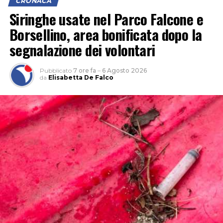
CRONACA
Siringhe usate nel Parco Falcone e
Borsellino, area bonificata dopo la
segnalazione dei volontari
Pubblicato
7 ore fa
–
6 Agosto 2026
da
Elisabetta De Falco
INCENDIO
CASILINA
SUD
ELICOTTERO
PROTEZIONE
INCENDIO
AIB VIGILI
CIVILE
CASILINA
DEL FUOCO
PASSO
SUD
GENOVESE