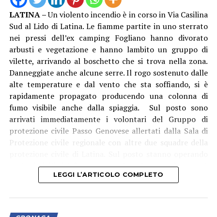
Nel laboratorio sono stati inoltre rinvenuti e messi in
LATINA –
Un violento incendio è in corso in Via Casilina
sicurezza: due secchi in plastica contenenti
Sud al Lido di Latina. Le fiamme partite in uno sterrato
rispettivamente 4,8 kg e 4 kg di cocaina in fase di
nei pressi dell’ex camping Fogliano hanno divorato
raffinazione, un ingente quantitativo di sostanze da
arbusti e vegetazione e hanno lambito un gruppo di
taglio, 27 sacchi di pellet da 15 kg ciascuno,
vilette, arrivando al boschetto che si trova nella zona.
verosimilmente intrisi di stupefacente e oggetto di
Danneggiate anche alcune serre. Il rogo sostenuto dalle
lavorazione, diversi recipienti contenenti solventi e
alte temperature e dal vento che sta soffiando, si è
setacci utilizzati per l’estrazione chimica della sostanza
rapidamente propagato producendo una colonna di
dal pellet, oltre ai residui delle lavorazioni già
fumo visibile anche dalla spiaggia. Sul posto sono
effettuate.
arrivati immediatamente i volontari del Gruppo di
protezione civile Passo Genovese allertati dalla Sala di
Mentre il denaro, i beni e la droga già confezionata sono
Protezione civile regionale con altre due squadre della
stati immediatamente sequestrati. L’intera area della
protezione civile di Latina. Sul posto stanno operando
raffineria è stata isolata e sottoposta a minuziosi rilievi
anche i vigili del fuoco con un’autobotte e da poco è
tecnici da parte di personale specializzato dei
LEGGI L’ARTICOLO COMPLETO
arrivato l’elicottero antincendio del corpo che sta
Carabinieri del R.I.S. di Roma, per determinare l’esatta
effettuando lanci di acqua.
modalità di estrazione del narcotico e quantificare la
sostanza ancora in fase di lavorazione.