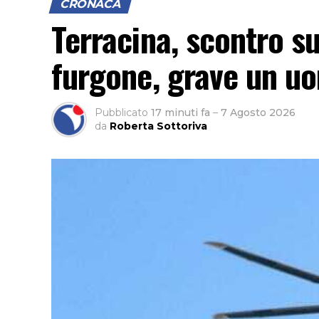
CRONACA
Terracina, scontro su
furgone, grave un u
Pubblicato
17 minuti fa
–
7 Agosto 2026
da
Roberta Sottoriva