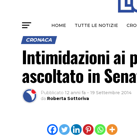
HOME
TUTTE LE NOTIZIE
CRO
CRONACA
Intimidazioni ai po
ascoltato in Sena
Pubblicato
12 anni fa
–
19 Settembre 2014
da
Roberta Sottoriva