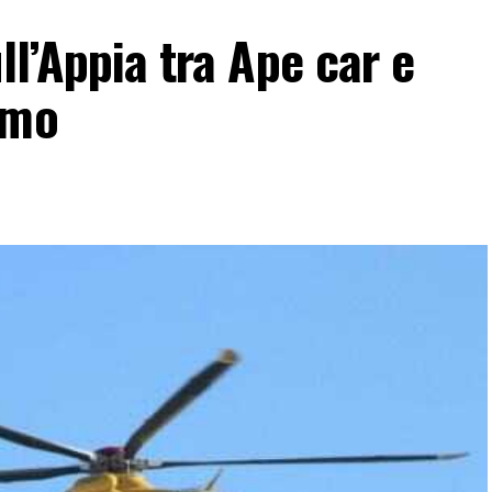
ll’Appia tra Ape car e
omo