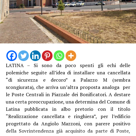
turistica.
Con i lavori conclusi nei due plessi di Tor Tre Ponti
salgono a sei gli interventi realizzati nell’ambito dello
stesso appalto comunale, finanziato con fondi del
bilancio dell’ente per un importo complessivo di
220mila euro. Le manutenzioni hanno riguardato anche
LATINA – Si sono da poco spenti gli echi delle
le scuole Corradini, Borgo Carso, Borgo Podgora, Borgo
polemiche seguite all’idea di installare una cancellata
Montello e Latina Scalo.
“di sicurezza e decoro” a Palazzo M (sembra
scongiurata), che arriva un’altra proposta analoga per
Alla scuola Corradini gli interventi hanno interessato
le Poste Centrali in Piazzale dei Bonificatori. A destare
principalmente l’illuminazione dell’area sportiva, con
una certa preoccupazione, una determina del Comune di
nuove lampade a Led, oltre alle uscite di emergenza, agli
Latina pubblicata in albo pretorio con il titolo
spogliatoi e ai servizi igienici. A Borgo Carso sono state
“Realizzazione cancellata e ringhiera”, per l’edificio
effettuate opere sulle gronde della copertura per
progettato da Angiolo Mazzoni, con parere positivo
prevenire infiltrazioni e sono state ripristinate alcune
della Sovrintendenza già acquisito da parte di Poste,
superfici esterne e pareti interessate dall’umidità.