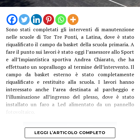
persone che hanno raggiunto e frequentato la città nel
periodo preso in esame.
A questo si aggiungono le informazioni raccolte
Sono stati completati gli interventi di manutenzione
dall’Amministrazione comunale attraverso il confronto
nelle scuole di Tor Tre Ponti, a Latina, dove è stato
con gli operatori del settore. Albergatori e gestori delle
riqualificato il campo da basket della scuola primaria. A
strutture ricettive descrivono una stagione
fare il punto sui lavori è stato oggi l’assessore allo Sport
sostanzialmente in linea con quella del 2025, mentre in
e all’Impiantistica sportiva Andrea Chiarato, che ha
alcuni casi viene segnalata una crescita delle presenze.
effettuato un sopralluogo al termine dell’intervento. Il
campo da basket esterno è stato completamente
Una situazione di tenuta che riguarda anche le attività
riqualificato e restituito alla scuola. I lavori hanno
della ristorazione e i locali. Alberghi e bed & breakfast
interessato anche l’area destinata al parcheggio e
continuano a registrare una buona occupazione e
l’illuminazione all’ingresso del plesso, dove è stato
ristoranti e bar riferiscono di una domanda sostenuta.
installato un faro a Led alimentato da un pannello
In diversi casi le prenotazioni vengono effettuate con
fotovoltaico.
poco anticipo, rendendo più difficile fare previsioni sulla
disponibilità nelle settimane successive.
LEGGI L’ARTICOLO COMPLETO
«I dati che stiamo raccogliendo ci restituiscono un