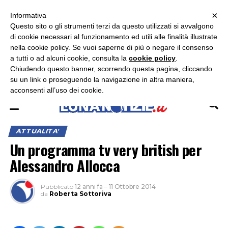
×
ASCOLTA RADIO LUNA
ASCOLTA RADIO IMMAGINE
ASCOLTA RADIO LATINA
Informativa
Questo sito o gli strumenti terzi da questo utilizzati si avvalgono
×
di cookie necessari al funzionamento ed utili alle finalità illustrate
nella cookie policy. Se vuoi saperne di più o negare il consenso
a tutti o ad alcuni cookie, consulta la
cookie policy
.
Chiudendo questo banner, scorrendo questa pagina, cliccando
su un link o proseguendo la navigazione in altra maniera,
acconsenti all’uso dei cookie.
ATTUALITA'
Un programma tv very british per
Alessandro Allocca
Pubblicato
12 anni fa
–
11 Ottobre 2014
da
Roberta Sottoriva