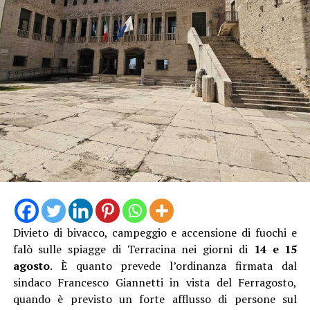
La proprietaria di una delle vetture coinvolte ha
denunciato l’accaduto anche attraverso un video
pubblicato sui social, nella speranza di poter raccogliere
informazioni utili a ricostruire quanto accaduto e
individuare il responsabile.
Al momento, infatti, non risulta che qualcuno abbia
assistito direttamente all’incidente, nonostante il
lungomare fosse particolarmente affollato proprio
nell’ora di punta del sabato.
Divieto di bivacco, campeggio e accensione di fuochi e
falò sulle spiagge di Terracina nei giorni di
14 e 15
agosto
. È quanto prevede l’ordinanza firmata dal
sindaco Francesco Giannetti in vista del Ferragosto,
quando è previsto un forte afflusso di persone sul