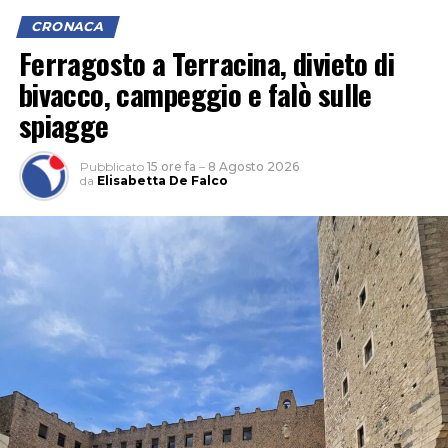
CRONACA
Ferragosto a Terracina, divieto di
bivacco, campeggio e falò sulle
L’ipotesi è quella di un veicolo finito contro le tre auto,
spiagge
il cui conducente non si sarebbe fermato dopo l’impatto
per verificare i danni né per lasciare i propri dati,
Pubblicato
15 ore fa
–
8 Agosto 2026
facendo perdere le proprie tracce.
da
Elisabetta De Falco