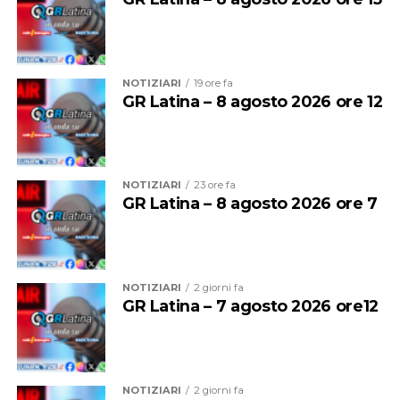
NOTIZIARI
19 ore fa
GR Latina – 8 agosto 2026 ore 12
NOTIZIARI
23 ore fa
GR Latina – 8 agosto 2026 ore 7
Per entrambe le giornate sarà quindi vietato
bivaccare,
campeggiare e accendere fuochi o falò
su tutte le
spiagge del litorale comunale.
NOTIZIARI
2 giorni fa
GR Latina – 7 agosto 2026 ore12
Sono inoltre vietate la vendita e la somministrazione di
bevande alcoliche nei pubblici esercizi, compresi gli
stabilimenti balneari, dalle
2 alle 7 del mattino
.
NOTIZIARI
2 giorni fa
Prevista anche una stretta sulla musica: dalle
2