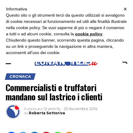
×
ASCOLTA RADIO LUNA
ASCOLTA RADIO IMMAGINE
ASCOLTA RADIO LATINA
Informativa
Questo sito o gli strumenti terzi da questo utilizzati si avvalgono
×
di cookie necessari al funzionamento ed utili alle finalità illustrate
nella cookie policy. Se vuoi saperne di più o negare il consenso
a tutti o ad alcuni cookie, consulta la
cookie policy
.
Chiudendo questo banner, scorrendo questa pagina, cliccando
su un link o proseguendo la navigazione in altra maniera,
acconsenti all’uso dei cookie.
CRONACA
Commercialisti e truffatori
mandano sul lastrico i clienti
Pubblicato
12 anni fa
–
25 Novembre 2014
da
Roberta Sottoriva