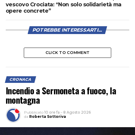
vescovo Crociata: “Non solo solidarietà ma
opere concrete”
POTREBBE INTERESSARTI...
CLICK TO COMMENT
CRONACA
Incendio a Sermoneta a fuoco, la
montagna
Pubblicato
10 ore fa
–
8 Agosto 2026
da
Roberta Sottoriva