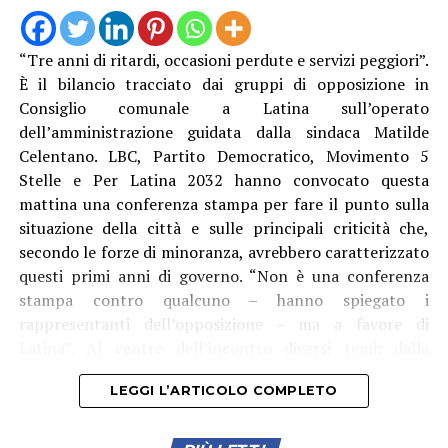
Un altro elemento evidenziato dalla minoranza riguarda
“Tre anni di ritardi, occasioni perdute e servizi peggiori”.
gli atti relativi alla consegna e al collaudo. Il 24 luglio,
È il bilancio tracciato dai gruppi di opposizione in
alla vigilia della riapertura, sarebbe stato sottoscritto il
Consiglio comunale a Latina sull’operato
verbale di consegna anticipata nel quale le opere
dell’amministrazione guidata dalla sindaca Matilde
vengono indicate come prive di difetti e vizi palesi. Nella
Celentano. LBC, Partito Democratico, Movimento 5
stessa giornata è stato redatto anche un verbale di
Stelle e Per Latina 2032 hanno convocato questa
collaudo parziale.
mattina una conferenza stampa per fare il punto sulla
situazione della città e sulle principali criticità che,
Durante la commissione, secondo quanto riferito dai
secondo le forze di minoranza, avrebbero caratterizzato
consiglieri, il collaudatore avrebbe chiarito che
questi primi anni di governo. “Non è una conferenza
quest’ultimo documento era finalizzato alla riapertura
stampa contro qualcuno – hanno spiegato i
in sicurezza del parco, mentre il collaudo definitivo
rappresentanti dell’opposizione – ma a favore di
dovrebbe essere completato entro dicembre.
Latina”. Al centro dell’incontro diversi temi: dalla
gestione della marina ai servizi pubblici, dal bilancio
L’opposizione mette in relazione questi atti con alcune
LEGGI L’ARTICOLO COMPLETO
comunale ai trasporti, passando per ABC, emergenza
criticità emerse successivamente, in particolare quelle
idrica, cultura e fondi PNRR. Secondo i gruppi di
relative alla pavimentazione in Levostab 99 e
opposizione, il problema principale sarebbe “un’assenza