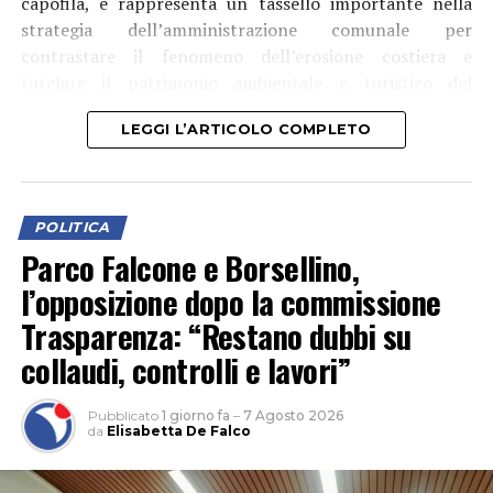
capofila, e rappresenta un tassello importante nella
strategia dell’amministrazione comunale per
contrastare il fenomeno dell’erosione costiera e
tutelare il patrimonio ambientale e turistico del
litorale”.
LEGGI L’ARTICOLO COMPLETO
POLITICA
Parco Falcone e Borsellino,
l’opposizione dopo la commissione
Trasparenza: “Restano dubbi su
collaudi, controlli e lavori”
Pubblicato
1 giorno fa
–
7 Agosto 2026
da
Elisabetta De Falco
Tra le aree interessate anche Rio Martino, “sul quale
saranno realizzati interventi finalizzati alla salvaguardia
dell’arenile e al miglioramento della resilienza del