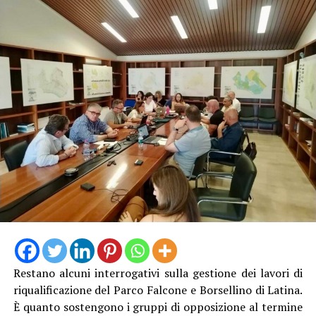
sistema costiero”.
“Quello della difesa della costa – afferma la sindaca
Matilde Celentano – è un impegno strategico per la
nostra amministrazione, perché significa proteggere il
Restano alcuni interrogativi sulla gestione dei lavori di
territorio e l’ambiente, risorse fondamentale per lo
riqualificazione del Parco Falcone e Borsellino di Latina.
sviluppo turistico ed economico della nostra città.
È quanto sostengono i gruppi di opposizione al termine
L’approvazione del progetto esecutivo e l’avvio delle