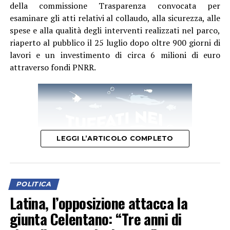
della commissione Trasparenza convocata per
procedure per l’affidamento dei lavori rappresentano
esaminare gli atti relativi al collaudo, alla sicurezza, alle
un passo concreto verso interventi attesi e necessari. La
spese e alla qualità degli interventi realizzati nel parco,
collaborazione con il Comune di Sabaudia, con Latina
riaperto al pubblico il 25 luglio dopo oltre 900 giorni di
ente capofila, ci consente di affrontare il fenomeno
lavori e un investimento di circa 6 milioni di euro
dell’erosione con una visione più ampia e coordinata.
attraverso fondi PNRR.
Particolare attenzione è rivolta a Rio Martino, ma anche
a Foce Verde, aree di grande valore ambientale e
strategico per il nostro litorale, sulle quali intendiamo
continuare a investire per garantirne la tutela e la piena
valorizzazione”.
LEGGI L’ARTICOLO COMPLETO
“Con la pubblicazione della determina a contrarre
raggiungiamo un ulteriore obiettivo concreto – dichiara
l’assessore alla Marina e al Demanio Gianluca Di Cocco –.
Dopo la fase di progettazione e l’ottenimento delle
POLITICA
risorse, oggi entriamo nella fase che porterà
Latina, l’opposizione attacca la
all’individuazione dell’operatore che dovrà realizzare le
giunta Celentano: “Tre anni di
opere. La difesa della costa è una priorità assoluta per
Al centro della discussione, in particolare, le