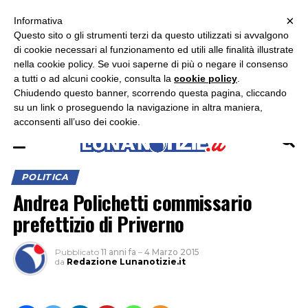
×
ASCOLTA RADIO LUNA
ASCOLTA RADIO IMMAGINE
ASCOLTA RADIO LATINA
Informativa
Questo sito o gli strumenti terzi da questo utilizzati si avvalgono
×
di cookie necessari al funzionamento ed utili alle finalità illustrate
nella cookie policy. Se vuoi saperne di più o negare il consenso
a tutti o ad alcuni cookie, consulta la
cookie policy
.
Chiudendo questo banner, scorrendo questa pagina, cliccando
su un link o proseguendo la navigazione in altra maniera,
acconsenti all’uso dei cookie.
POLITICA
Andrea Polichetti commissario
prefettizio di Priverno
Pubblicato
11 anni fa
–
4 Marzo 2015
da
Redazione Lunanotizie.it