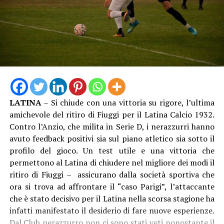
saputo esprimere lo scorso 26 dicembre, suscitando
l’apprezzamento della Fondazione Milano Cortina 2026,
che ha voluto congratularsi con la comunità e
ringraziarla con questo significativo omaggio. È il segno
tangibile di una città capace di unirsi, di accogliere
grandi eventi e di proiettarsi con entusiasmo verso i
valori universali dello sport, dell’inclusione e dell’unità”.
LATINA
– Si chiude con una vittoria su rigore, l’ultima
amichevole del ritiro di Fiuggi per il Latina Calcio 1932.
Contro l’Anzio, che milita in Serie D, i nerazzurri hanno
avuto feedback positivi sia sul piano atletico sia sotto il
profilo del gioco. Un test utile e una vittoria che
permettono al Latina di chiudere nel migliore dei modi il
ritiro di Fiuggi – assicurano dalla società sportiva che
ora si trova ad affrontare il “caso Parigi”, l’attaccante
che è stato decisivo per il Latina nella scorsa stagione ha
infatti manifestato il desiderio di fare nuove esperienze.
Dal Club nerazzurro non ci sono stati veti nonostante il