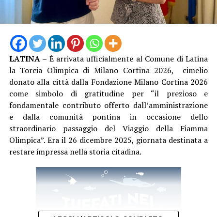
federale di Allenatore
, che gli consente di guidare
formazioni d’Eccellenza e squadre senior fino alla Serie
B Nazionale, un ulteriore tassello nel suo percorso di
crescita tecnica.
LATINA
– È arrivata ufficialmente al Comune di Latina
Una crescita costante che oggi la società sceglie di
la Torcia Olimpica di Milano Cortina 2026, cimelio
mettere nuovamente al servizio del proprio settore
donato alla città dalla Fondazione Milano Cortina 2026
giovanile, con la convinzione che investire nelle persone
come simbolo di gratitudine per “il prezioso e
significhi investire nel futuro del club.
fondamentale contributo offerto dall’amministrazione
e dalla comunità pontina in occasione dello
straordinario passaggio del Viaggio della Fiamma
Olimpica”. Era il 26 dicembre 2025, giornata destinata a
restare impressa nella storia citadina.