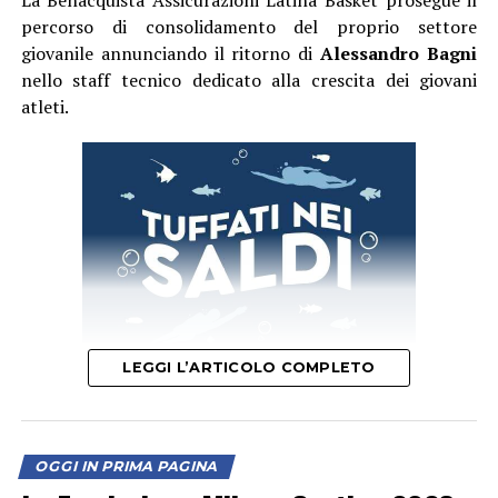
La Benacquista Assicurazioni Latina Basket prosegue il
percorso di consolidamento del proprio settore
giovanile annunciando il ritorno di
Alessandro Bagni
nello staff tecnico dedicato alla crescita dei giovani
atleti.
LEGGI L’ARTICOLO COMPLETO
Per Alessandro si tratta di un ritorno a un ambiente che
conosce profondamente e nel quale è cresciuto prima
OGGI IN PRIMA PAGINA
come giocatore, poi come allenatore. Dopo aver mosso i