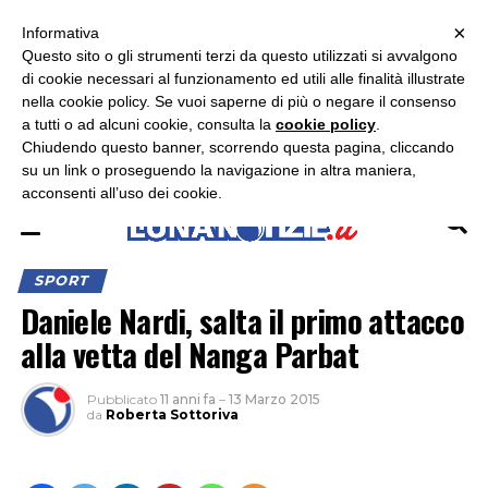
×
ASCOLTA RADIO LUNA
ASCOLTA RADIO IMMAGINE
ASCOLTA RADIO LATINA
Informativa
Questo sito o gli strumenti terzi da questo utilizzati si avvalgono
×
di cookie necessari al funzionamento ed utili alle finalità illustrate
nella cookie policy. Se vuoi saperne di più o negare il consenso
a tutti o ad alcuni cookie, consulta la
cookie policy
.
Chiudendo questo banner, scorrendo questa pagina, cliccando
su un link o proseguendo la navigazione in altra maniera,
acconsenti all’uso dei cookie.
SPORT
Daniele Nardi, salta il primo attacco
alla vetta del Nanga Parbat
Pubblicato
11 anni fa
–
13 Marzo 2015
da
Roberta Sottoriva