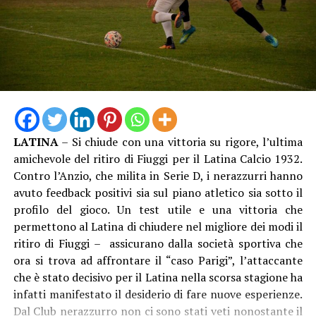
saputo esprimere lo scorso 26 dicembre, suscitando
l’apprezzamento della Fondazione Milano Cortina 2026,
che ha voluto congratularsi con la comunità e
ringraziarla con questo significativo omaggio. È il segno
tangibile di una città capace di unirsi, di accogliere
grandi eventi e di proiettarsi con entusiasmo verso i
valori universali dello sport, dell’inclusione e dell’unità”.
LATINA
– Si chiude con una vittoria su rigore, l’ultima
amichevole del ritiro di Fiuggi per il Latina Calcio 1932.
Contro l’Anzio, che milita in Serie D, i nerazzurri hanno
avuto feedback positivi sia sul piano atletico sia sotto il
profilo del gioco. Un test utile e una vittoria che
permettono al Latina di chiudere nel migliore dei modi il
ritiro di Fiuggi – assicurano dalla società sportiva che
ora si trova ad affrontare il “caso Parigi”, l’attaccante
che è stato decisivo per il Latina nella scorsa stagione ha
infatti manifestato il desiderio di fare nuove esperienze.
Dal Club nerazzurro non ci sono stati veti nonostante il
“La consegna della Torcia Olimpica – aggiunge