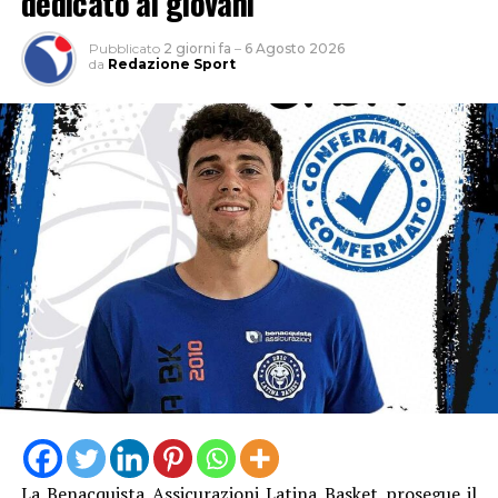
dedicato ai giovani
Pubblicato
2 giorni fa
–
6 Agosto 2026
da
Redazione Sport
La Benacquista Assicurazioni Latina Basket prosegue il