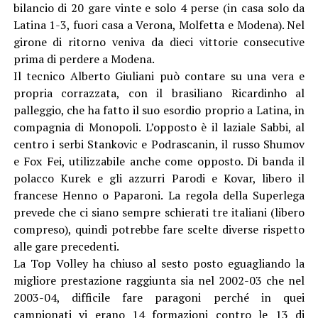
bilancio di 20 gare vinte e solo 4 perse (in casa solo da
Latina 1-3, fuori casa a Verona, Molfetta e Modena). Nel
girone di ritorno veniva da dieci vittorie consecutive
prima di perdere a Modena.
Il tecnico Alberto Giuliani può contare su una vera e
propria corrazzata, con il brasiliano Ricardinho al
palleggio, che ha fatto il suo esordio proprio a Latina, in
compagnia di Monopoli. L’opposto è il laziale Sabbi, al
centro i serbi Stankovic e Podrascanin, il russo Shumov
e Fox Fei, utilizzabile anche come opposto. Di banda il
polacco Kurek e gli azzurri Parodi e Kovar, libero il
francese Henno o Paparoni. La regola della Superlega
prevede che ci siano sempre schierati tre italiani (libero
compreso), quindi potrebbe fare scelte diverse rispetto
alle gare precedenti.
La Top Volley ha chiuso al sesto posto eguagliando la
migliore prestazione raggiunta sia nel 2002-03 che nel
2003-04, difficile fare paragoni perché in quei
campionati vi erano 14 formazioni contro le 13 di