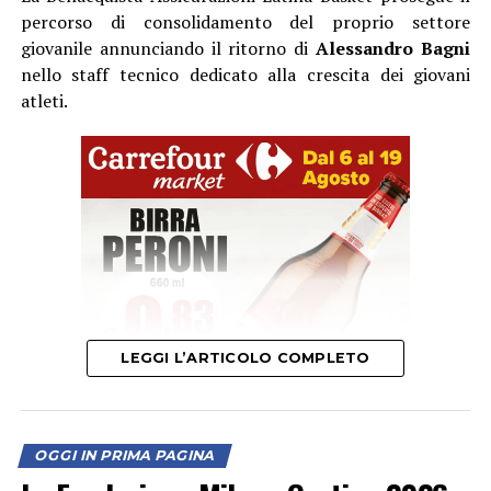
percorso di consolidamento del proprio settore
giovanile annunciando il ritorno di
Alessandro Bagni
nello staff tecnico dedicato alla crescita dei giovani
atleti.
LEGGI L’ARTICOLO COMPLETO
Per Alessandro si tratta di un ritorno a un ambiente che
conosce profondamente e nel quale è cresciuto prima
OGGI IN PRIMA PAGINA
come giocatore, poi come allenatore. Dopo aver mosso i