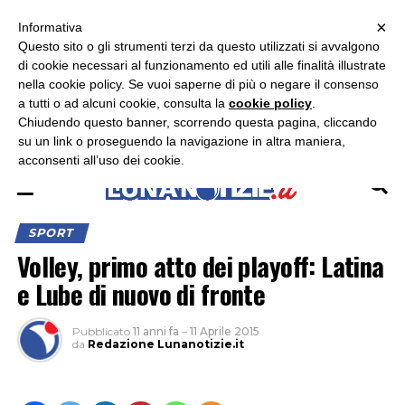
×
ASCOLTA RADIO LUNA
ASCOLTA RADIO IMMAGINE
ASCOLTA RADIO LATINA
Informativa
Questo sito o gli strumenti terzi da questo utilizzati si avvalgono
×
di cookie necessari al funzionamento ed utili alle finalità illustrate
nella cookie policy. Se vuoi saperne di più o negare il consenso
a tutti o ad alcuni cookie, consulta la
cookie policy
.
Chiudendo questo banner, scorrendo questa pagina, cliccando
su un link o proseguendo la navigazione in altra maniera,
acconsenti all’uso dei cookie.
SPORT
Volley, primo atto dei playoff: Latina
e Lube di nuovo di fronte
Pubblicato
11 anni fa
–
11 Aprile 2015
da
Redazione Lunanotizie.it