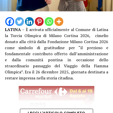
federale di Allenatore
, che gli consente di guidare
formazioni d’Eccellenza e squadre senior fino alla Serie
B Nazionale, un ulteriore tassello nel suo percorso di
crescita tecnica.
LATINA
– È arrivata ufficialmente al Comune di Latina
Una crescita costante che oggi la società sceglie di
la Torcia Olimpica di Milano Cortina 2026, cimelio
mettere nuovamente al servizio del proprio settore
donato alla città dalla Fondazione Milano Cortina 2026
giovanile, con la convinzione che investire nelle persone
come simbolo di gratitudine per “il prezioso e
significhi investire nel futuro del club.
fondamentale contributo offerto dall’amministrazione
e dalla comunità pontina in occasione dello
straordinario passaggio del Viaggio della Fiamma
Olimpica”. Era il 26 dicembre 2025, giornata destinata a
restare impressa nella storia citadina.
LEGGI L’ARTICOLO COMPLETO