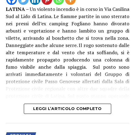
Nel laboratorio sono stati inoltre rinvenuti e messi in
LATINA –
Un violento incendio è in corso in Via Casilina
sicurezza: due secchi in plastica contenenti
Sud al Lido di Latina. Le fiamme partite in uno sterrato
rispettivamente 4,8 kg e 4 kg di cocaina in fase di
nei pressi dell’ex camping Fogliano hanno divorato
raffinazione, un ingente quantitativo di sostanze da
arbusti e vegetazione e hanno lambito un gruppo di
taglio, 27 sacchi di pellet da 15 kg ciascuno,
vilette, arrivando al boschetto che si trova nella zona.
verosimilmente intrisi di stupefacente e oggetto di
Danneggiate anche alcune serre. Il rogo sostenuto dalle
lavorazione, diversi recipienti contenenti solventi e
alte temperature e dal vento che sta soffiando, si è
setacci utilizzati per l’estrazione chimica della sostanza
rapidamente propagato producendo una colonna di
dal pellet, oltre ai residui delle lavorazioni già
fumo visibile anche dalla spiaggia. Sul posto sono
effettuate.
arrivati immediatamente i volontari del Gruppo di
protezione civile Passo Genovese allertati dalla Sala di
Mentre il denaro, i beni e la droga già confezionata sono
Protezione civile regionale con altre due squadre della
stati immediatamente sequestrati. L’intera area della
protezione civile di Latina. Sul posto stanno operando
raffineria è stata isolata e sottoposta a minuziosi rilievi
anche i vigili del fuoco con un’autobotte e da poco è
tecnici da parte di personale specializzato dei
LEGGI L’ARTICOLO COMPLETO
arrivato l’elicottero antincendio del corpo che sta
Carabinieri del R.I.S. di Roma, per determinare l’esatta
effettuando lanci di acqua.
modalità di estrazione del narcotico e quantificare la
sostanza ancora in fase di lavorazione.