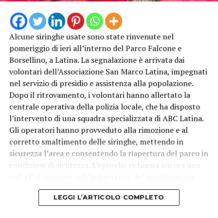
Alcune siringhe usate sono state rinvenute nel
pomeriggio di ieri all’interno del Parco Falcone e
Borsellino, a Latina. La segnalazione è arrivata dai
volontari dell’Associazione San Marco Latina, impegnati
nel servizio di presidio e assistenza alla popolazione.
Dopo il ritrovamento, i volontari hanno allertato la
centrale operativa della polizia locale, che ha disposto
l’intervento di una squadra specializzata di ABC Latina.
Gli operatori hanno provveduto alla rimozione e al
corretto smaltimento delle siringhe, mettendo in
sicurezza l’area e consentendo la riapertura del parco in
condizioni di sicurezza. L’episodio richiama ancora una
volta l’attenzione sull’importanza del monitoraggio
degli spazi pubblici, in particolare delle aree verdi
LEGGI L’ARTICOLO COMPLETO
frequentate quotidianamente da famiglie e bambini.