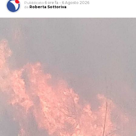
Pubblicato
6 ore fa
–
6 Agosto 2026
da
Roberta Sottoriva
L’attività, che si è svolta grazie anche al supporto del 1°
Reggimento Carabinieri Paracadutisti “Tuscania” e del
Nucleo Cinofili di Santa Maria Galeria, è nata da
un’attività info-investigativa cui sono seguiti
accertamenti sul territorio.
Nella casa su via del Lido, nel tratto di via Antonio