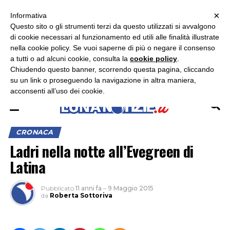
×
ASCOLTA RADIO LUNA
ASCOLTA RADIO IMMAGINE
ASCOLTA RADIO LATINA
Informativa
Questo sito o gli strumenti terzi da questo utilizzati si avvalgono
×
di cookie necessari al funzionamento ed utili alle finalità illustrate
nella cookie policy. Se vuoi saperne di più o negare il consenso
a tutti o ad alcuni cookie, consulta la
cookie policy
.
Chiudendo questo banner, scorrendo questa pagina, cliccando
su un link o proseguendo la navigazione in altra maniera,
acconsenti all’uso dei cookie.
CRONACA
Ladri nella notte all’Evegreen di
Latina
Pubblicato
11 anni fa
–
9 Maggio 2015
da
Roberta Sottoriva