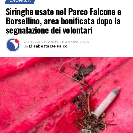
CRONACA
Siringhe usate nel Parco Falcone e
Borsellino, area bonificata dopo la
segnalazione dei volontari
Pubblicato
12 ore fa
–
6 Agosto 2026
da
Elisabetta De Falco
INCENDIO
CASILINA
SUD
ELICOTTERO
PROTEZIONE
INCENDIO
AIB VIGILI
CIVILE
CASILINA
DEL FUOCO
PASSO
SUD
GENOVESE