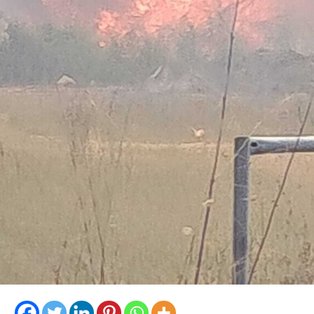
Pennacchi, i Carabinieri hanno sequestrato 18 involucri
contenenti complessivamente circa 18,2 kg di cocaina,
la somma in contanti di 8.810 euro, una macchina
conta-soldi, due orologi di lusso, vari gioielli e preziosi, 6
smartphone, un computer portatile, fogli manoscritti
riportanti la contabilità dell’attività illecita, una pistola
ad aria compressa, uno sfollagente telescopico e un
taser.
I successivi e approfonditi controlli nelle pertinenze
esterne dell’immobile hanno permesso di scoprire,
abilmente occultata tra la fitta vegetazione, una vera e
propria raffineria di cocaina. Al suo interno i Carabinieri
hanno individuato un laboratorio per il taglio e il
confezionamento della droga, allestito con bilance,
setacci, forni a microonde, macchine per il sottovuoto e
presse utilizzate per la creazione dei singoli pacchi di
sostanza.