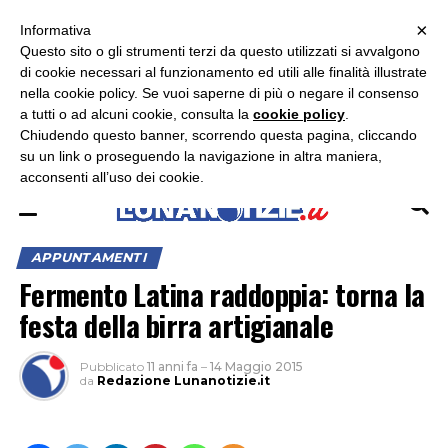
×
ASCOLTA RADIO LUNA
ASCOLTA RADIO IMMAGINE
ASCOLTA RADIO LATINA
Informativa
Questo sito o gli strumenti terzi da questo utilizzati si avvalgono
×
di cookie necessari al funzionamento ed utili alle finalità illustrate
nella cookie policy. Se vuoi saperne di più o negare il consenso
a tutti o ad alcuni cookie, consulta la
cookie policy
.
Chiudendo questo banner, scorrendo questa pagina, cliccando
su un link o proseguendo la navigazione in altra maniera,
acconsenti all’uso dei cookie.
APPUNTAMENTI
Fermento Latina raddoppia: torna la
festa della birra artigianale
Pubblicato
11 anni fa
–
14 Maggio 2015
da
Redazione Lunanotizie.it