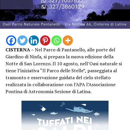
Cinema”: non soltanto una rassegna di proiezioni, ma
un’occasione per avvicinare il pubblico ai protagonisti e
agli autori del cinema italiano.
Piazza Lanzuisi si è così confermata ancora una volta
luogo di incontro e condivisione, con una nuova serata
capace di richiamare una significativa presenza di
CISTERNA –
Nel Parco di Pantanello, alle porte del
pubblico nel centro storico di San Felice Circeo. “Un
Giardino di Ninfa, si prepara la nuova edizione della
Mare di Cinema” proseguirà con i prossimi
Notte di San Lorenzo. Il 10 agosto, nell’Oasi naturale si
appuntamenti in programma, continuando a unire
tiene l’iniziativa “Il Parco delle Stelle”, passeggiata al
cinema, cultura e territorio nelle serate estive di San
tramonto e osservazione guidata del cielo stellato
Felice Circeo.
realizzata in collaborazione con l’APA l’Associazione
Pontina di Astronomia Sezione di Latina.