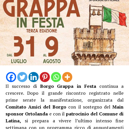
L’ingresso con unico orario alle 19 Dalle 19:15 alle
20:45, l’escursione, poi la pausa per cena al sacco, quindi
dalle 21:20 alle 23:00 l’ Osservazione guidata del cielo
stellato con gli esperti dell’APA.
Biglietto 10 euro.
Il successo di
Borgo Grappa in Festa
continua a
crescere. Dopo il grande riscontro registrato nelle
prime serate la manifestazione, organizzata dal
Comitato Amici del Borgo
con il sostegno del
Main
sponsor Ortolanda
e con il
patrocinio del Comune di
Latina,
si prepara a vivere l’ultimo intenso fine
settimana con un programma ricco di appuntamenti