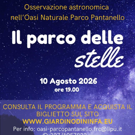
condividendo aneddoti ed esperienze legate al set e al
loro lavoro nel cinema. Tra gli ospiti presenti anche il
regista Paolo Genovese, già protagonista della serata
inaugurale della rassegna.
L’incontro con Giallini e Marazziti ha regalato al
pubblico momenti di confronto, ironia e spontaneità,
confermando lo spirito che caratterizza “Un Mare di