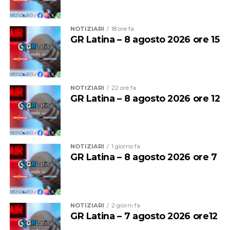
moderatrice dell’incontro. Un’occasione di confronto e
riflessione che arricchisce ulteriormente il programma
NOTIZIARI
18 ore fa
della manifestazione.
GR Latina – 8 agosto 2026 ore 15
NOTIZIARI
22 ore fa
GR Latina – 8 agosto 2026 ore 12
NOTIZIARI
1 giorno fa
GR Latina – 8 agosto 2026 ore 7
La musica continuerà poi ad essere protagonista sui tre
palchi della festa.
NOTIZIARI
2 giorni fa
GR Latina – 7 agosto 2026 ore12
Sul palco del
Grappa Jazz Festival
salirà il
Luca