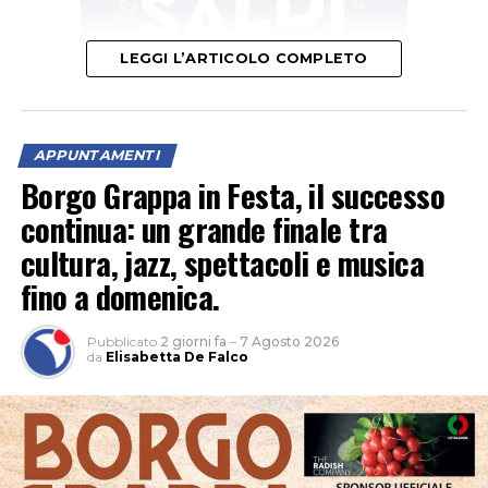
LEGGI L’ARTICOLO COMPLETO
APPUNTAMENTI
“Un’occasione per vivere la natura al calar del sole e
Borgo Grappa in Festa, il successo
scoprire le meraviglie del cielo notturno tra stelle,
continua: un grande finale tra
costellazioni e pianeti”, è l’invito della Fondazione
cultura, jazz, spettacoli e musica
Caetani. Nel parco naturale non c’è inquinamento
fino a domenica.
luminoso e la volta celeste appare ancora più
spettacolare.
Pubblicato
2 giorni fa
–
7 Agosto 2026
da
Elisabetta De Falco