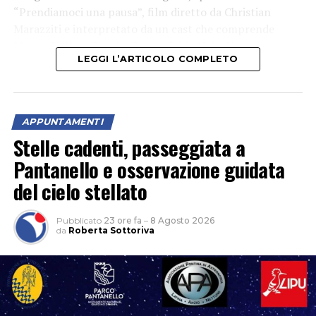
“Prendiamoci una pausa”, film diretto da Christian
Marazziti e interpretato da un cast che comprende
Marco Giallini, Claudia Gerini, Fabio Volo, Ilenia
LEGGI L’ARTICOLO COMPLETO
Pastorelli e Paolo Calabresi.
APPUNTAMENTI
Stelle cadenti, passeggiata a
Pantanello e osservazione guidata
del cielo stellato
Pubblicato
23 ore fa
–
8 Agosto 2026
da
Roberta Sottoriva
Ospiti della serata il regista Christian Marazziti e Marco
Giallini, che hanno incontrato il pubblico al termine
della proiezione, raccontando la realizzazione del film e