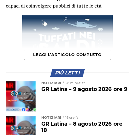
capaci di coinvolgere pubblici di tutte le età.
LEGGI L’ARTICOLO COMPLETO
PIÙ LETTI
NOTIZIARI
28 minuti fa
GR Latina – 9 agosto 2026 ore 9
Il primo appuntamento del weekend è quello di domani,
sabato 8 agosto
, quando la festa si aprirà con un
momento dedicato alla cultura. Protagonista sarà la
presentazione del libro
“Percorsi incerti. Vite di madri
NOTIZIARI
16 ore fa
GR Latina – 8 agosto 2026 ore
tra l’essere grembo e arciere”
della scrittrice Carla
18
Zanchetta, che dialogherà con l’avvocato Adele Morelli,