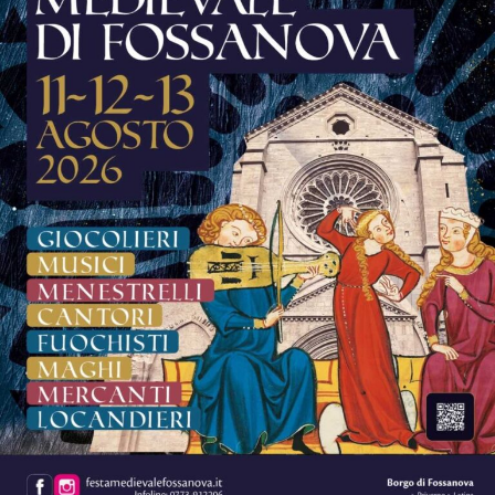
La musica continuerà poi ad essere protagonista sui tre
palchi della festa.
Sul palco del
Grappa Jazz Festival
salirà il
Luca
Mannutza & Paolo Recchia Duo,
raffinata formazione
composta da pianoforte e sassofono contralto, mentre
domenica 9 agosto il festival chiuderà con il Jordan
Corda 5et
, formazione guidata dal vibrafonista Jordan
Corda insieme a Filippo Bianchini, Dario Rogato
(direttore artistico del Grappa Jazz Festival), Luca