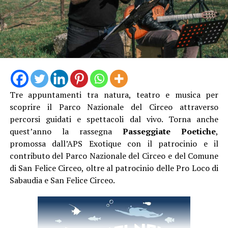
Tre appuntamenti tra natura, teatro e musica per
scoprire il Parco Nazionale del Circeo attraverso
Camminando nel borgo si incroceranno proposte
percorsi guidati e spettacoli dal vivo. Torna anche
artistiche per tutti i gusti. Presso l’Infermeria dei
quest’anno la rassegna
Passeggiate Poetiche
,
Conversi andrà in scena lo spettacolo di teatro-danza
promossa dall’APS Exotique con il patrocinio e il
“Le Donne del Fuoco” a cura di Piedi Scalzi, un’opera
contributo del Parco Nazionale del Circeo e del Comune
intensa ispirata all’universo femminile medievale,
di San Felice Circeo, oltre al patrocinio delle Pro Loco di
mentre la Grande Arena si accenderà con le maestose
Sabaudia e San Felice Circeo.
esibizioni di danza con il fuoco e teatro fisico della
compagnia Una Lamp.
Una delle grandi novità di questa edizione sarà la visita