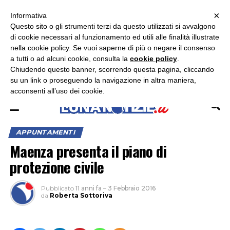
×
ASCOLTA RADIO LUNA
ASCOLTA RADIO IMMAGINE
ASCOLTA RADIO LATINA
Informativa
Questo sito o gli strumenti terzi da questo utilizzati si avvalgono
×
di cookie necessari al funzionamento ed utili alle finalità illustrate
nella cookie policy. Se vuoi saperne di più o negare il consenso
a tutti o ad alcuni cookie, consulta la
cookie policy
.
Chiudendo questo banner, scorrendo questa pagina, cliccando
su un link o proseguendo la navigazione in altra maniera,
acconsenti all’uso dei cookie.
APPUNTAMENTI
Maenza presenta il piano di
protezione civile
Pubblicato
11 anni fa
–
3 Febbraio 2016
da
Roberta Sottoriva