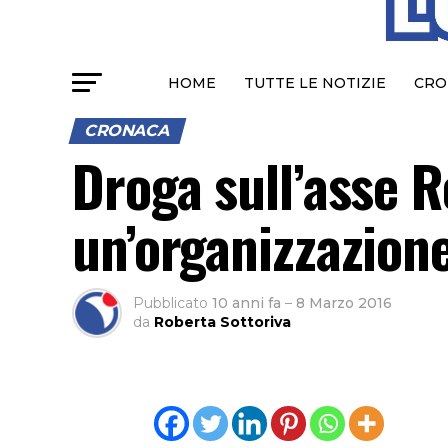
HOME
TUTTE LE NOTIZIE
CRO
CRONACA
Droga sull’asse 
un’organizzazione
Pubblicato
10 anni fa
–
8 Marzo 2016
da
Roberta Sottoriva