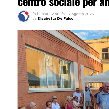
centro sociale per an
Pubblicato
2 ore fa
–
7 Agosto 2026
da
Elisabetta De Falco