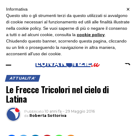
×
ASCOLTA RADIO LUNA
ASCOLTA RADIO IMMAGINE
ASCOLTA RADIO LATINA
Informativa
Questo sito o gli strumenti terzi da questo utilizzati si avvalgono
×
di cookie necessari al funzionamento ed utili alle finalità illustrate
nella cookie policy. Se vuoi saperne di più o negare il consenso
a tutti o ad alcuni cookie, consulta la
cookie policy
.
Chiudendo questo banner, scorrendo questa pagina, cliccando
su un link o proseguendo la navigazione in altra maniera,
acconsenti all’uso dei cookie.
ATTUALITA'
Le Frecce Tricolori nel cielo di
Latina
Pubblicato
10 anni fa
–
29 Maggio 2016
da
Roberta Sottoriva