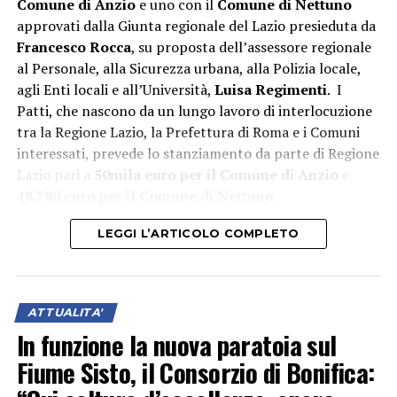
Comune di Anzio
e uno con il
Comune di Nettuno
approvati dalla Giunta regionale del Lazio presieduta da
“L’attivazione della Guardia Medica Turistica – afferma il
Francesco Rocca
, su proposta dell’assessore regionale
sindaco Matilde Celentano – rappresenta una risposta
al Personale, alla Sicurezza urbana, alla Polizia locale,
concreta alle esigenze del nostro territorio nel periodo
agli Enti locali e all’Università,
Luisa Regimenti
. I
di maggiore affluenza estiva. Mettiamo a disposizione di
Patti, che nascono da un lungo lavoro di interlocuzione
residenti e turisti un servizio di prossimità che rafforza
tra la Regione Lazio, la Prefettura di Roma e i Comuni
la tutela della salute e contribuisce a rendere il nostro
interessati, prevede lo stanziamento da parte di Regione
litorale ancora più accogliente e sicuro. La sinergia tra
Lazio pari a
50mila euro per il Comune di Anzio
e
istituzioni è la strada giusta per offrire servizi efficienti
48.780 euro per il Comune di Nettuno
.
e vicini ai cittadini”.
LEGGI L’ARTICOLO COMPLETO
“La realizzazione di questo servizio dimostra quanto sia
importante fare squadra per tutelare la salute di
cittadini e turisti – aggiunge Lorenzo Munari, presidente
Croce Rossa Italiana, Comitato di Latina –. Ringrazio il
ATTUALITA'
dottor Licata, da cui è nata l’idea del progetto, l’ASL di
In funzione la nuova paratoia sul
Latina e il Comune di Latina per aver creduto in questa
Fiume Sisto, il Consorzio di Bonifica:
iniziativa. La sinergia si traduce in risposte concrete ai
bisogni del territorio. Per noi è un orgoglio contribuire