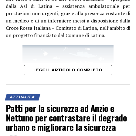
dalla Asl di Latina – assistenza ambulatoriale per
prestazioni non urgenti, grazie alla presenza costante di
un medico e di un infermiere messi a disposizione dalla
Croce Rossa Italiana – Comitato di Latina, nell’ambito di
un progetto finanziato dal Comune di Latina.
LEGGI L’ARTICOLO COMPLETO
ATTUALITA'
Patti per la sicurezza ad Anzio e
Nettuno per contrastare il degrado
urbano e migliorare la sicurezza
“Questo ulteriore servizio, collocato in una zona molto
accessibile nei pressi dei luoghi più frequentati,