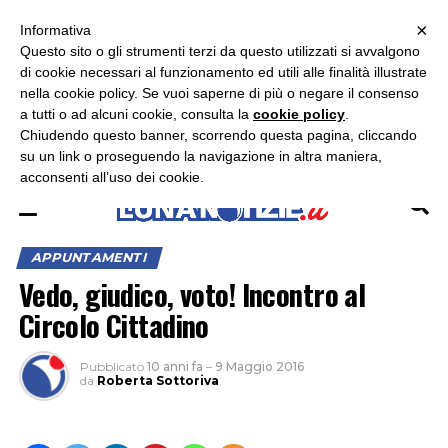
×
ASCOLTA RADIO LUNA
ASCOLTA RADIO IMMAGINE
ASCOLTA RADIO LATINA
Informativa
Questo sito o gli strumenti terzi da questo utilizzati si avvalgono
×
di cookie necessari al funzionamento ed utili alle finalità illustrate
nella cookie policy. Se vuoi saperne di più o negare il consenso
a tutti o ad alcuni cookie, consulta la
cookie policy
.
Chiudendo questo banner, scorrendo questa pagina, cliccando
su un link o proseguendo la navigazione in altra maniera,
acconsenti all’uso dei cookie.
APPUNTAMENTI
Vedo, giudico, voto! Incontro al
Circolo Cittadino
Pubblicato
10 anni fa
–
9 Maggio 2016
da
Roberta Sottoriva