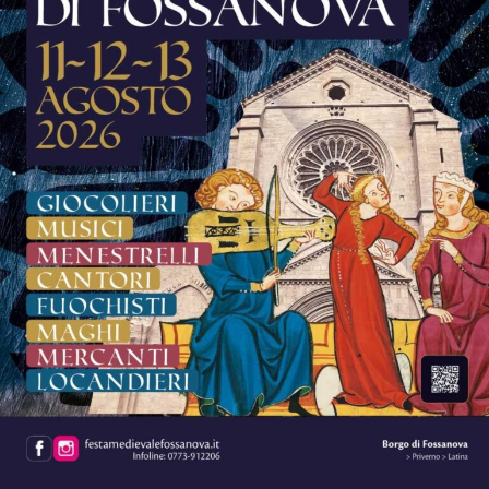
La musica continuerà poi ad essere protagonista sui tre
palchi della festa.
Sul palco del
Grappa Jazz Festival
salirà il
Luca
Mannutza & Paolo Recchia Duo,
raffinata formazione
composta da pianoforte e sassofono contralto, mentre
domenica 9 agosto il festival chiuderà con il Jordan
Corda 5et
, formazione guidata dal vibrafonista Jordan
Corda insieme a Filippo Bianchini, Dario Rogato
(direttore artistico del Grappa Jazz Festival), Luca
Bulgarelli e Sasha Mashin.