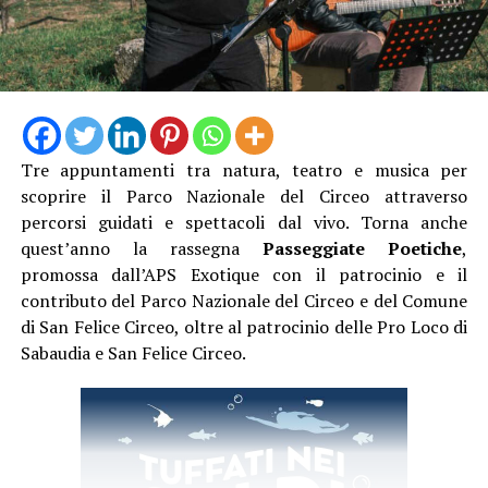
Tre appuntamenti tra natura, teatro e musica per
scoprire il Parco Nazionale del Circeo attraverso
Camminando nel borgo si incroceranno proposte
percorsi guidati e spettacoli dal vivo. Torna anche
artistiche per tutti i gusti. Presso l’Infermeria dei
quest’anno la rassegna
Passeggiate Poetiche
,
Conversi andrà in scena lo spettacolo di teatro-danza
promossa dall’APS Exotique con il patrocinio e il
“Le Donne del Fuoco” a cura di Piedi Scalzi, un’opera
contributo del Parco Nazionale del Circeo e del Comune
intensa ispirata all’universo femminile medievale,
di San Felice Circeo, oltre al patrocinio delle Pro Loco di
mentre la Grande Arena si accenderà con le maestose
Sabaudia e San Felice Circeo.
esibizioni di danza con il fuoco e teatro fisico della
compagnia Una Lamp.
Una delle grandi novità di questa edizione sarà la visita
straordinaria del laghetto nel Giardino degli Ulivi del
Vivaio Aumenta, un incantevole giardino all’italiana in