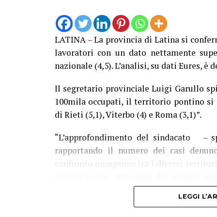
LATINA – La provincia di Latina si conferma
lavoratori con un dato nettamente super
nazionale (4,5). L’analisi, su dati Eures, è d
Il segretario provinciale Luigi Garullo sp
100mila occupati, il territorio pontino s
di Rieti (5,1), Viterbo (4) e Roma (3,1)”.
“L’approfondimento del sindacato – spi
rapportando il numero dei casi denunc
confronto omogeneo tra i diversi territor
occupazionale. Sul piano dei numeri ass
provincia di Latina ci sono state 3.519 den
LEGGI L’
Nei primi sei mesi del 2026 le denunce h
incidenti mortali. Un bilancio che non co