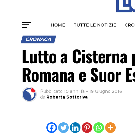
HOME
TUTTE LE NOTIZIE
CRO
CRONACA
Lutto a Cisterna 
Romana e Suor E
Pubblicato
10 anni fa
–
19 Giugno 2016
da
Roberta Sottoriva