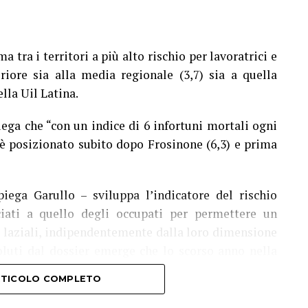
 tra i territori a più alto rischio per lavoratrici e
iore sia alla media regionale (3,7) sia a quella
ella Uil Latina.
iega che “con un indice di 6 infortuni mortali ogni
i è posizionato subito dopo Frosinone (6,3) e prima
ega Garullo – sviluppa l’indicatore del rischio
iati a quello degli occupati per permettere un
i laziali, indipendentemente dalla loro dimensione
oluti dal dossier emerge che lo scorso anno nella
unce di infortunio sul lavoro, 13 con esito mortale.
ARTICOLO COMPLETO
anno già raggiunto quota 1.864, quattro invece gli
mprende ancora i due lavoratori morti per il caldo