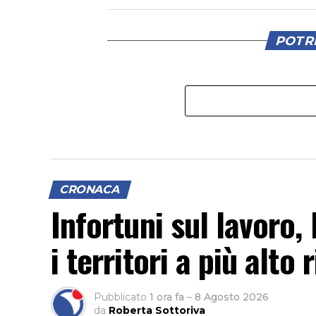
POTRE
CRONACA
Infortuni sul lavoro, 
i territori a più alto 
Pubblicato
1 ora fa
–
8 Agosto 2026
da
Roberta Sottoriva