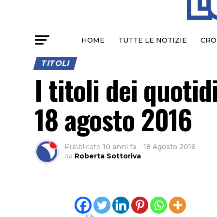
HOME
TUTTE LE NOTIZIE
CRO
TITOLI
I titoli dei quotid
18 agosto 2016
Pubblicato
10 anni fa
–
18 Agosto 2016
da
Roberta Sottoriva