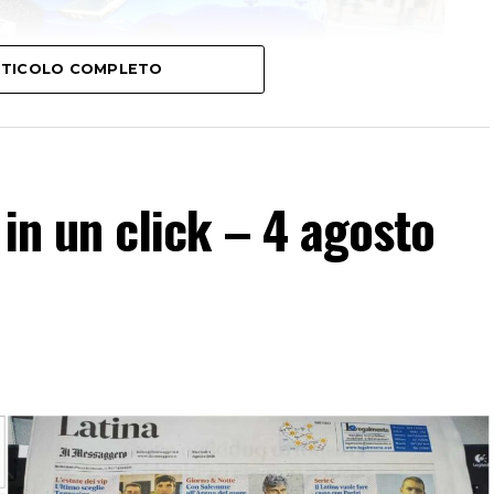
diminuire
il
volume.
ARTICOLO COMPLETO
a in un click – 4 agosto