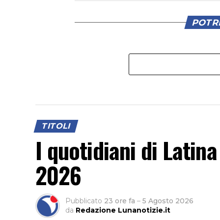
POTRE
TITOLI
I quotidiani di Latin
2026
Pubblicato
23 ore fa
–
5 Agosto 2026
da
Redazione Lunanotizie.it