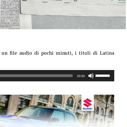
un file audio di pochi minuti, i titoli di Latina
Usa
00:00
i
tasti
freccia
su/giù
per
aumentare
o