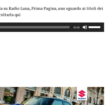
da su Radio Luna, Prima Pagina, uno sguardo ai titoli dei
coltarla qui
Usa
00:00
i
tasti
freccia
su/giù
per
aumentar
o
diminuire
il
volume.