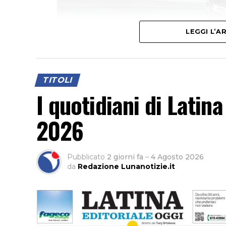
LEGGI L’
TITOLI
I quotidiani di Latin
2026
Pubblicato
2 giorni fa
–
4 Agosto 2026
da
Redazione Lunanotizie.it