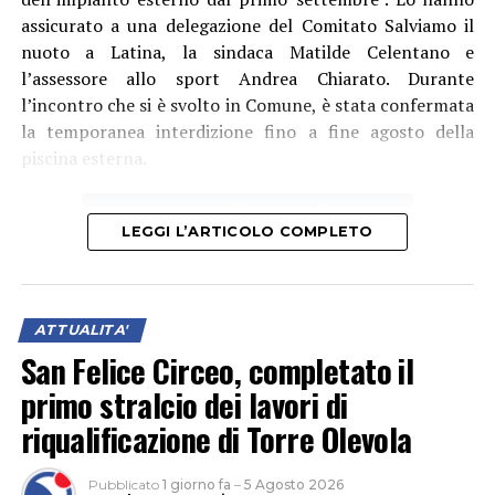
assicurato a una delegazione del Comitato Salviamo il
nuoto a Latina, la sindaca Matilde Celentano e
l’assessore allo sport Andrea Chiarato. Durante
l’incontro che si è svolto in Comune, è stata confermata
la temporanea interdizione fino a fine agosto della
piscina esterna.
LEGGI L’ARTICOLO COMPLETO
ATTUALITA'
San Felice Circeo, completato il
primo stralcio dei lavori di
riqualificazione di Torre Olevola
Pubblicato
1 giorno fa
–
5 Agosto 2026
“Rispetto alle notizie dell’esistenza di un contenzioso