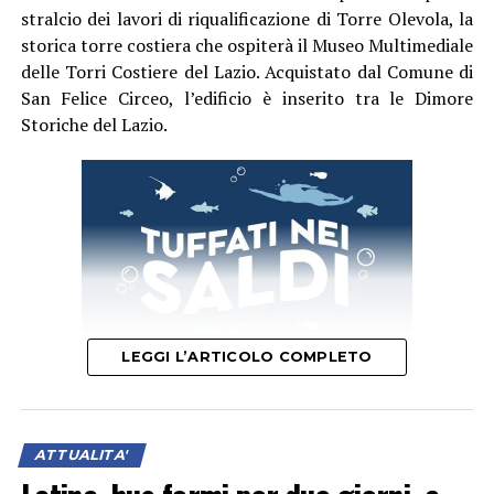
stralcio dei lavori di riqualificazione di Torre Olevola, la
storica torre costiera che ospiterà il Museo Multimediale
delle Torri Costiere del Lazio. Acquistato dal Comune di
San Felice Circeo, l’edificio è inserito tra le Dimore
Storiche del Lazio.
LEGGI L’ARTICOLO COMPLETO
“L’intervento ha avuto come obiettivo principale la
ATTUALITA'
salvaguardia e la messa in sicurezza dell’intero