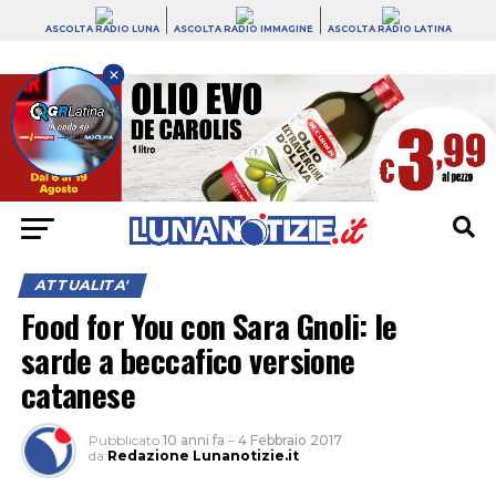
ASCOLTA RADIO LUNA
ASCOLTA RADIO IMMAGINE
ASCOLTA RADIO LATINA
×
ATTUALITA'
Food for You con Sara Gnoli: le
sarde a beccafico versione
catanese
Pubblicato
10 anni fa
–
4 Febbraio 2017
da
Redazione Lunanotizie.it