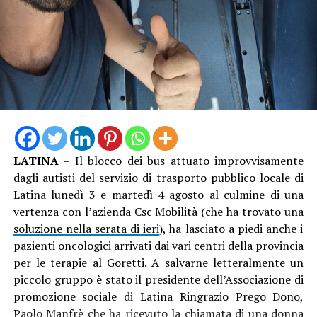
LATINA
– Il blocco dei bus attuato improvvisamente
Tra le scoperte, durante il restauro, anche l’antico
dagli autisti del servizio di trasporto pubblico locale di
sistema di scolo delle acque meteoriche, realizzato in
Latina lunedì 3 e martedì 4 agosto al culmine di una
pietra e rimasto nascosto per decenni sotto le
vertenza con l’azienda Csc Mobilità (che ha trovato una
superfetazioni moderne. “L’elemento è stato
soluzione nella serata di ieri
), ha lasciato a piedi anche i
accuratamente restaurato e riportato alla sua funzione
pazienti oncologici arrivati dai vari centri della provincia
originaria, restituendo alla torre un’importante
per le terapie al Goretti. A salvarne letteralmente un
testimonianza della sua configurazione storica”,
piccolo gruppo è stato il presidente dell’Associazione di
secondo il progetto curato dall’architetto Luca Calselli,
promozione sociale di Latina Ringrazio Prego Dono,
che ha anche diretto i lavori dell’impresa Caporini
Paolo Manfrè che ha ricevuto la chiamata di una donna