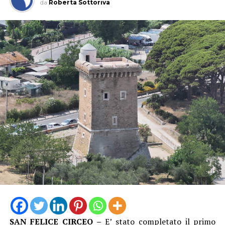
da
Roberta Sottoriva
tra il Comune ed il Concessionario è stato riferito che
l’Ente ha già accantonato a bilancio le somme
eventualmente necessarie per il pagamento del mutuo
residuo in caso di difficoltà del debitore”, si legge nella
nota del Comitato che era rappresentato da Giacomo
Falso, Lucio Teson e Cristiano Caccavello. I tre
rappresentanti esprimendo soddisfazione, hanno
chiesto di essere messi a conoscenza anche delle
successive tempistiche.
SAN FELICE CIRCEO –
E’ stato completato il primo