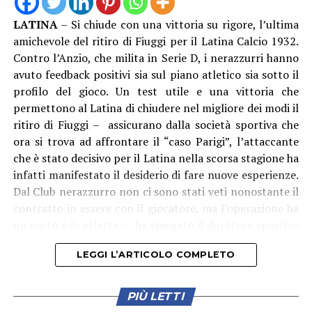
LATINA
– Si chiude con una vittoria su rigore, l’ultima
amichevole del ritiro di Fiuggi per il Latina Calcio 1932.
Contro l’Anzio, che milita in Serie D, i nerazzurri hanno
avuto feedback positivi sia sul piano atletico sia sotto il
profilo del gioco. Un test utile e una vittoria che
permettono al Latina di chiudere nel migliore dei modi il
ritiro di Fiuggi – assicurano dalla società sportiva che
ora si trova ad affrontare il “caso Parigi”, l’attaccante
che è stato decisivo per il Latina nella scorsa stagione ha
infatti manifestato il desiderio di fare nuove esperienze.
Dal Club nerazzurro non ci sono stati veti nonostante il
“La consegna della Torcia Olimpica – aggiunge
contratto in essere con il giocatore, ma l’operazione ha
l’assessore allo Sport Andrea Chiarato – rappresenta il
un costo e le offerte – ha spiegato il direttore sportivo
coronamento perfetto di un impegno imponente,
Condò – dovranno arrivare entro il 15 agosto.
durato mesi, che ha visto il contributo appassionato e
LEGGI L’ARTICOLO COMPLETO
fondamentale di centinaia di persone: dagli uffici
comunali alle forze dell’ordine, dai volontari alle tante
realtà sportive del territorio. È ancora vivo in tutti noi il
PIÙ LETTI