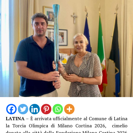
Nel 2025 Alessandro ha inoltre conseguito la
qualifica
federale di Allenatore
, che gli consente di guidare
formazioni d’Eccellenza e squadre senior fino alla Serie
B Nazionale, un ulteriore tassello nel suo percorso di
crescita tecnica.
LATINA
– È arrivata ufficialmente al Comune di Latina
Una crescita costante che oggi la società sceglie di
la Torcia Olimpica di Milano Cortina 2026, cimelio
mettere nuovamente al servizio del proprio settore
donato alla città dalla Fondazione Milano Cortina 2026