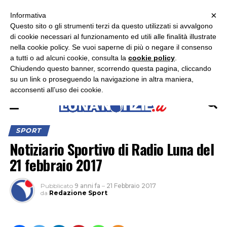
×
ASCOLTA RADIO LUNA
ASCOLTA RADIO IMMAGINE
ASCOLTA RADIO LATINA
Informativa
Questo sito o gli strumenti terzi da questo utilizzati si avvalgono
×
di cookie necessari al funzionamento ed utili alle finalità illustrate
nella cookie policy. Se vuoi saperne di più o negare il consenso
a tutti o ad alcuni cookie, consulta la
cookie policy
.
Chiudendo questo banner, scorrendo questa pagina, cliccando
su un link o proseguendo la navigazione in altra maniera,
acconsenti all’uso dei cookie.
SPORT
Notiziario Sportivo di Radio Luna del
21 febbraio 2017
Pubblicato
9 anni fa
–
21 Febbraio 2017
da
Redazione Sport