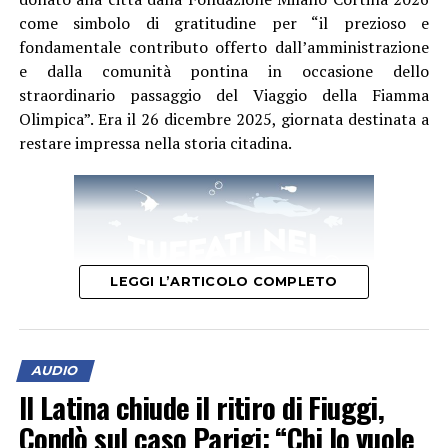
giovanile, con la convinzione che investire nelle persone
come simbolo di gratitudine per “il prezioso e
significhi investire nel futuro del club.
fondamentale contributo offerto dall’amministrazione
e dalla comunità pontina in occasione dello
straordinario passaggio del Viaggio della Fiamma
Olimpica”. Era il 26 dicembre 2025, giornata destinata a
restare impressa nella storia citadina.
LEGGI L’ARTICOLO COMPLETO
AUDIO
Il Latina chiude il ritiro di Fiuggi,
Condò sul caso Parigi: “Chi lo vuole
“Accogliere ed esporre oggi una Torcia Olimpica –