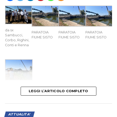
da sx
PARATOIA
PARATOIA
PARATOIA
Sambucci,
FIUME SISTO
FIUME SISTO
FIUME SISTO
Corbo, Righini,
Conti e Renna
PARATOIA
FIUME SISTO
LEGGI L’ARTICOLO COMPLETO
LATINA
– E’ stata inaugurata questa mattina dal
Consorzio di Bonifica Lazio Sud Ovest la nuova paratoia
ATTUALITA'
principale di sbarramento del Fiume Sisto, in località