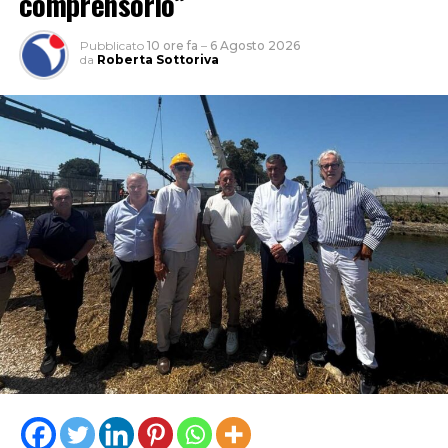
comprensorio”
Pubblicato
10 ore fa
–
6 Agosto 2026
da
Roberta Sottoriva