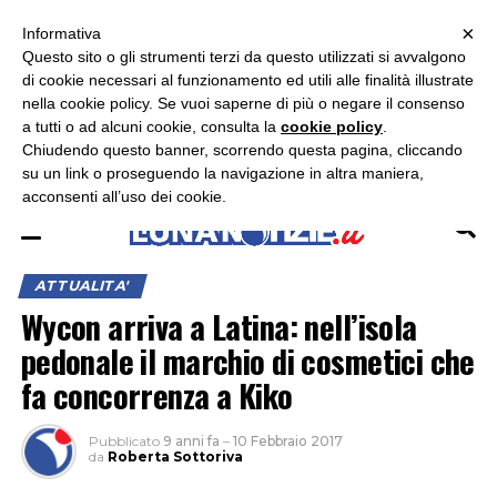
×
ASCOLTA RADIO LUNA
ASCOLTA RADIO IMMAGINE
ASCOLTA RADIO LATINA
Informativa
Questo sito o gli strumenti terzi da questo utilizzati si avvalgono
×
di cookie necessari al funzionamento ed utili alle finalità illustrate
nella cookie policy. Se vuoi saperne di più o negare il consenso
a tutti o ad alcuni cookie, consulta la
cookie policy
.
Chiudendo questo banner, scorrendo questa pagina, cliccando
su un link o proseguendo la navigazione in altra maniera,
acconsenti all’uso dei cookie.
ATTUALITA'
Wycon arriva a Latina: nell’isola
pedonale il marchio di cosmetici che
fa concorrenza a Kiko
Pubblicato
9 anni fa
–
10 Febbraio 2017
da
Roberta Sottoriva