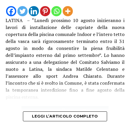
“La struttura messa in funzione questa mattina è lunga
13 metri e alta 3 metri, con travi in acciaio e specifici
trattamenti protettivi per garantire la durabilità anche
LATINA – “Lunedì prossimo 10 agosto inizieranno i
in ambienti marini”, è stato spiegato. Con il direttore
lavori di installazione delle capriate della nuova
generale Natalino Corbo e il presidente del Consorzio di
copertura della piscina comunale Indoor e l’intero tetto
Bonifica Lino Conti, erano presenti l’assessore regionale
della vasca sarà rigorosamente terminato entro il 31
all’Agricoltura Giancarlo Righini, il direttore generale di
agosto in modo da consentire la piena fruibilità
Anbi Lazio Andrea Renna, il presidente della
dell’impianto esterno dal primo settembre”. Lo hanno
commissione regionale attività produttive, Vittorio
assicurato a una delegazione del Comitato Salviamo il
Sambucci e il sindaco di Terracina Francesco Giannetti.
nuoto a Latina, la sindaca Matilde Celentano e
l’assessore allo sport Andrea Chiarato. Durante
l’incontro che si è svolto in Comune, è stata confermata
la temporanea interdizione fino a fine agosto della
piscina esterna.
LEGGI L’ARTICOLO COMPLETO