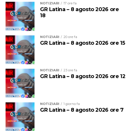
NOTIZIARI
17 ore fa
GR Latina – 8 agosto 2026 ore
18
NOTIZIARI
20 ore fa
GR Latina – 8 agosto 2026 ore 15
NOTIZIARI
23 ore fa
GR Latina – 8 agosto 2026 ore 12
Per entrambe le giornate sarà quindi vietato
bivaccare,
campeggiare e accendere fuochi o falò
su tutte le
spiagge del litorale comunale.
NOTIZIARI
1 giorno fa
GR Latina – 8 agosto 2026 ore 7
Sono inoltre vietate la vendita e la somministrazione di
bevande alcoliche nei pubblici esercizi, compresi gli
stabilimenti balneari, dalle
2 alle 7 del mattino
.