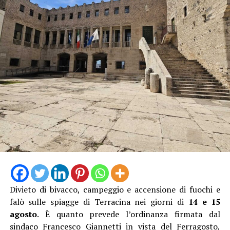
La proprietaria di una delle vetture coinvolte ha
denunciato l’accaduto anche attraverso un video
pubblicato sui social, nella speranza di poter raccogliere
informazioni utili a ricostruire quanto accaduto e
individuare il responsabile.
Al momento, infatti, non risulta che qualcuno abbia
assistito direttamente all’incidente, nonostante il
lungomare fosse particolarmente affollato proprio
nell’ora di punta del sabato.
Divieto di bivacco, campeggio e accensione di fuochi e
falò sulle spiagge di Terracina nei giorni di
14 e 15
agosto
. È quanto prevede l’ordinanza firmata dal
sindaco Francesco Giannetti in vista del Ferragosto,