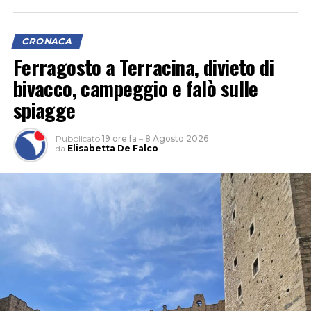
CRONACA
Ferragosto a Terracina, divieto di
bivacco, campeggio e falò sulle
L’ipotesi è quella di un veicolo finito contro le tre auto,
spiagge
il cui conducente non si sarebbe fermato dopo l’impatto
per verificare i danni né per lasciare i propri dati,
Pubblicato
19 ore fa
–
8 Agosto 2026
facendo perdere le proprie tracce.
da
Elisabetta De Falco