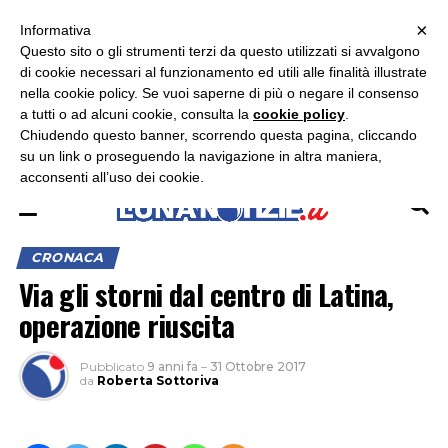
×
ASCOLTA RADIO LUNA
ASCOLTA RADIO IMMAGINE
ASCOLTA RADIO LATINA
Informativa
Questo sito o gli strumenti terzi da questo utilizzati si avvalgono
×
di cookie necessari al funzionamento ed utili alle finalità illustrate
nella cookie policy. Se vuoi saperne di più o negare il consenso
a tutti o ad alcuni cookie, consulta la
cookie policy
.
Chiudendo questo banner, scorrendo questa pagina, cliccando
su un link o proseguendo la navigazione in altra maniera,
acconsenti all’uso dei cookie.
CRONACA
Via gli storni dal centro di Latina,
operazione riuscita
Pubblicato
9 anni fa
–
31 Ottobre 2017
da
Roberta Sottoriva