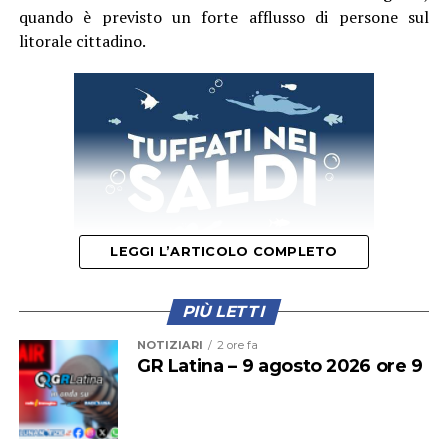
quando è previsto un forte afflusso di persone sul
litorale cittadino.
LEGGI L’ARTICOLO COMPLETO
PIÙ LETTI
Il provvedimento disciplina anche la somministrazione
NOTIZIARI
2 ore fa
di bevande alcoliche e le attività di intrattenimento
GR Latina – 9 agosto 2026 ore 9
musicale e danzante, con l’obiettivo di prevenire
situazioni di criticità legate agli assembramenti e
all’utilizzo improprio delle spiagge.