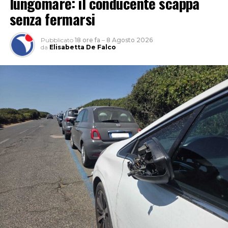
lungomare: il conducente scappa
senza fermarsi
Pubblicato
18 ore fa
–
8 Agosto 2026
da
Elisabetta De Falco