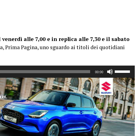
 venerdì alle 7,00 e in replica alle 7,30
e il sabato
, Prima Pagina, uno sguardo ai titoli dei quotidiani
Usa
00:00
i
tasti
freccia
su/giù
per
aumentar
o
diminuire
il