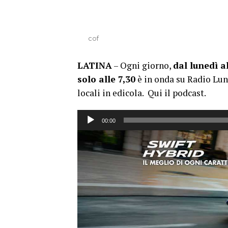
cof
LATINA
– Ogni giorno,
dal lunedì al
solo alle 7,30
è in onda su Radio Luna
locali in edicola. Qui il podcast.
Audio
00:00
Player