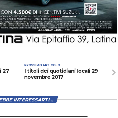
volume.
PROSSIMO ARTICOLO
li 27
I titoli dei quotidiani locali 29
novembre 2017
BBE INTERESSARTI...