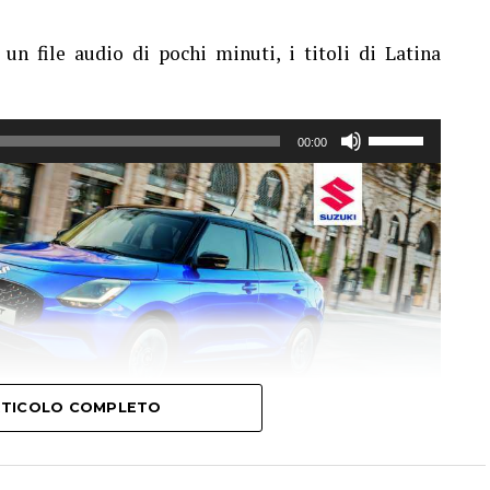
un file audio di pochi minuti, i titoli di Latina
Usa
00:00
i
tasti
freccia
su/giù
per
aumentare
o
diminuire
il
volume.
ARTICOLO COMPLETO