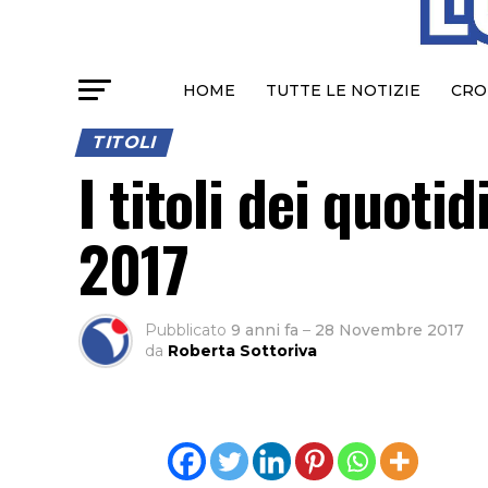
HOME
TUTTE LE NOTIZIE
CRO
TITOLI
I titoli dei quoti
2017
Pubblicato
9 anni fa
–
28 Novembre 2017
da
Roberta Sottoriva