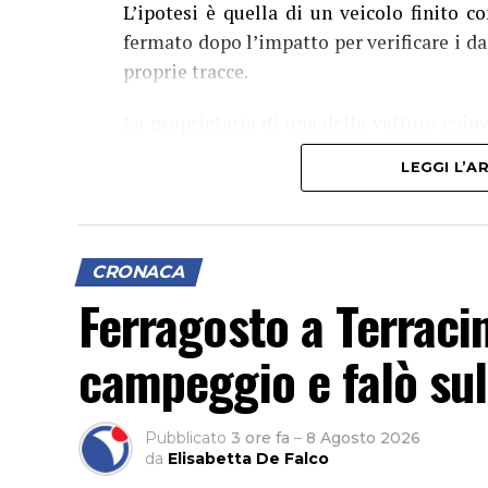
L’ipotesi è quella di un veicolo finito c
fermato dopo l’impatto per verificare i dan
proprie tracce.
La proprietaria di una delle vetture coin
video pubblicato sui social, nella spe
LEGGI L’
ricostruire quanto accaduto e individuare 
Al momento, infatti, non risulta che qua
nonostante il lungomare fosse particolarme
CRONACA
Ferragosto a Terracin
campeggio e falò sul
Pubblicato
3 ore fa
–
8 Agosto 2026
da
Elisabetta De Falco