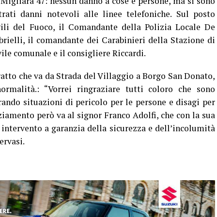
 Migliara 47: nessun danno a cose e persone, ma si sono
trati danni notevoli alle linee telefoniche. Sul posto
ili del Fuoco, il Comandante della Polizia Locale De
brielli, il comandante dei Carabinieri della Stazione di
ile comunale e il consigliere Riccardi.
tto che va da Strada del Villaggio a Borgo San Donato,
ormalità.: “Vorrei ringraziare tutti coloro che sono
ando situazioni di pericolo per le persone e disagi per
aziamento però va al signor Franco Adolfi, che con la sua
ntervento a garanzia della sicurezza e dell’incolumità
ervasi.