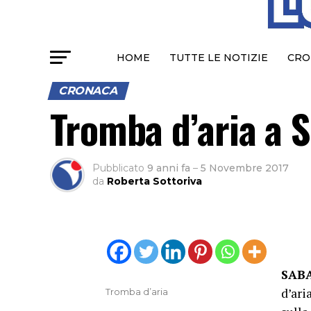
HOME
TUTTE LE NOTIZIE
CRO
CRONACA
Tromba d’aria a 
Pubblicato
9 anni fa
–
5 Novembre 2017
da
Roberta Sottoriva
SAB
d’ari
Tromba d’aria