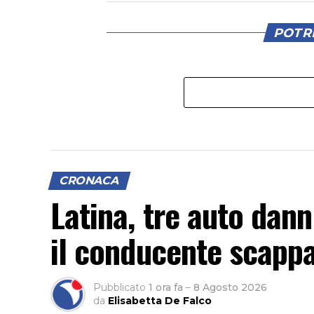
POTRE
CRONACA
Latina, tre auto dan
il conducente scappa
Pubblicato
1 ora fa
–
8 Agosto 2026
da
Elisabetta De Falco