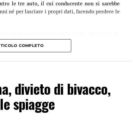
ontro le tre auto, il cui conducente non si sarebbe
ni né per lasciare i propri dati, facendo perdere le
volte ha denunciato l’accaduto anche attraverso un
ranza di poter raccogliere informazioni utili a
ARTICOLO COMPLETO
il responsabile.
lcuno abbia assistito direttamente all’incidente,
nte affollato proprio nell’ora di punta del sabato.
a, divieto di bivacco,
le spiagge