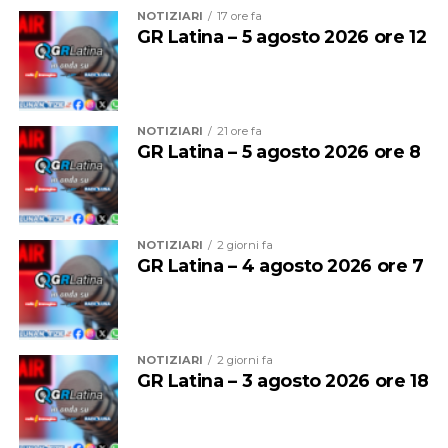
NOTIZIARI
17 ore fa
GR Latina – 5 agosto 2026 ore 12
NOTIZIARI
21 ore fa
GR Latina – 5 agosto 2026 ore 8
L’Italia ha così chiuso al terzo posto, a 49 centesimi
NOTIZIARI
2 giorni fa
dall’argento conquistato dalla Lituania e con 23
GR Latina – 4 agosto 2026 ore 7
centesimi di vantaggio sulla Grecia.
Per Matteo Lodo si tratta di un risultato importante in
vista dell’ultima parte della stagione, che culminerà tra
NOTIZIARI
2 giorni fa
circa un mese con i Campionati del Mondo di
GR Latina – 3 agosto 2026 ore 18
Amsterdam.
Nelle altre finali di giornata, quinto posto per la