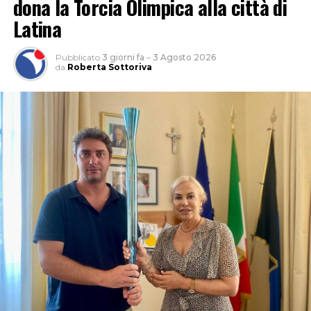
dona la Torcia Olimpica alla città di
Latina
Pubblicato
3 giorni fa
–
3 Agosto 2026
da
Roberta Sottoriva