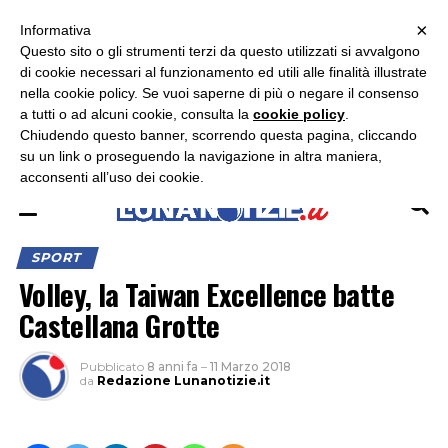
×
ASCOLTA RADIO LUNA
ASCOLTA RADIO IMMAGINE
ASCOLTA RADIO LATINA
Informativa
Questo sito o gli strumenti terzi da questo utilizzati si avvalgono
×
di cookie necessari al funzionamento ed utili alle finalità illustrate
nella cookie policy. Se vuoi saperne di più o negare il consenso
a tutti o ad alcuni cookie, consulta la
cookie policy
.
Chiudendo questo banner, scorrendo questa pagina, cliccando
su un link o proseguendo la navigazione in altra maniera,
acconsenti all’uso dei cookie.
SPORT
Volley, la Taiwan Excellence batte
Castellana Grotte
Pubblicato
8 anni fa
–
11 Marzo 2018
da
Redazione Lunanotizie.it