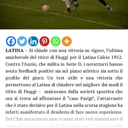
l’apprezzamento della Fondazione Milano Cortina 2026,
che ha voluto congratularsi con la comunità e
ringraziarla con questo significativo omaggio. È il segno
tangibile di una città capace di unirsi, di accogliere
grandi eventi e di proiettarsi con entusiasmo verso i
valori universali dello sport, dell’inclusione e dell’unità”.
LATINA
– Si chiude con una vittoria su rigore, l’ultima
amichevole del ritiro di Fiuggi per il Latina Calcio 1932.
Contro l’Anzio, che milita in Serie D, i nerazzurri hanno
avuto feedback positivi sia sul piano atletico sia sotto il
profilo del gioco. Un test utile e una vittoria che
permettono al Latina di chiudere nel migliore dei modi il
ritiro di Fiuggi – assicurano dalla società sportiva che
ora si trova ad affrontare il “caso Parigi”, l’attaccante
che è stato decisivo per il Latina nella scorsa stagione ha
infatti manifestato il desiderio di fare nuove esperienze.
Dal Club nerazzurro non ci sono stati veti nonostante il
“La consegna della Torcia Olimpica – aggiunge
contratto in essere con il giocatore, ma l’operazione ha
l’assessore allo Sport Andrea Chiarato – rappresenta il