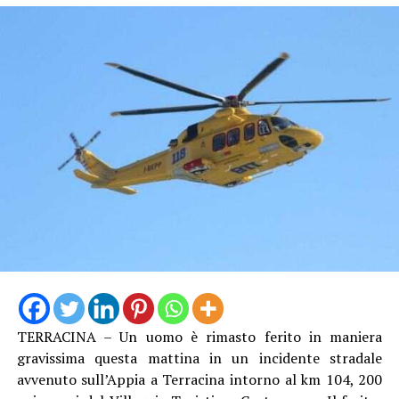
“Le criticità che restano sono importanti perché c’è una
carenza di personale che unita a un parco mezzi che non
è più efficiente ed efficace come dovrebbe essere, non
potrà garantire, secondo noi, per questa estate, un
servizio eccellente. E siamo anche preoccupati per
l’inizio della stagione scolastica, quando andrà garantito
agli studenti il diritto alla mobilità che è sacrosanto”.
TERRACINA – Un uomo è rimasto ferito in maniera
gravissima questa mattina in un incidente stradale
avvenuto sull’Appia a Terracina intorno al km 104, 200