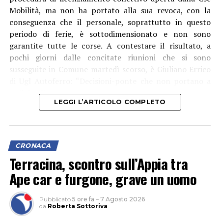
Mobilità, ma non ha portato alla sua revoca, con la
conseguenza che il personale, soprattutto in questo
periodo di ferie, è sottodimensionato e non sono
garantite tutte le corse. A contestare il risultato, a
pochi giorni dalle concitate riunioni che si sono
susseguite in Comune martedì scorso, è Giuliano Errico
di Ugl Autoferro: “Decisioni-ponte che non portano a
nulla”, afferma.
LEGGI L’ARTICOLO COMPLETO
CRONACA
Terracina, scontro sull’Appia tra
Ape car e furgone, grave un uomo
Pubblicato
5 ore fa
–
7 Agosto 2026
da
Roberta Sottoriva