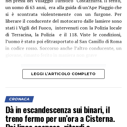
nei pressi del Villaggio Turistico Costazzurra. Il ferito,
un uomo di 63 anni, era alla guida di un’Ape Piaggio che
Audio
si è scontrata violentemente con un furgone. Per
00:00
00:00
Player
liberare il conducente del motocarro dalle lamiere sono
Per il sindacalista, che martedì sedeva al tavolo con
stati i Vigili del Fuoco, intervenuti con la Polizia locale
altre due sigle, Cgil e Uil, ci sono due motivi
di Terracina, la Polizia e il 118. Viste le condizioni,
fondamentali: “Se non si revoca la procedura o si chiude
l’uomo è stato poi elitrasportato al San Camillo di Roma
con un esito positivo la procedura di licenziamento
in codice rosso. Soccorso anche l’altro conducente, un
collettivo, diventa un problema assumere, e qui serve
giovane, rimasto ferito in maniera non grave
assumere. Inoltre, se non si fanno interventi usando, in
attesa delle risorse della Regione Lazio, i ricavi da
traffico che sono in positivo e sono aumentati negli
LEGGI L’ARTICOLO COMPLETO
ultimi tre anni con una media importante, per
ottemperare al danno economico, al gap economico che
i lavoratori stanno subendo, se non si utilizzano almeno
queste due strade non credo che ci sia una via d’uscita
CRONACA
sul futuro del trasporto pubblico”, dice Errico.
Dà in escandescenza sui binari, il
treno fermo per un’ora a Cisterna.
Il servizio in città, intanto, prosegue tra corse si e corse
no. “I disagi stanno continuando, ma non per colpa dei
Poi linea sospesa, ritardi e