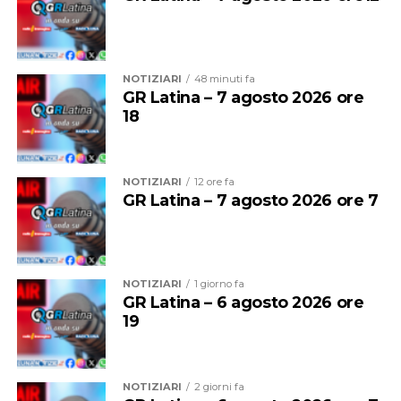
Questa mattina il primo treno a fermarsi alla stazione di
Cisterna era stato il regionale partito alle 11,56 dalla
stazione Termini. La presenza di una persona che dava
NOTIZIARI
48 minuti fa
GR Latina – 7 agosto 2026 ore
in escandescenza sui binari aveva costretto il treno a
18
fermarsi alla stazione precedente. La situazione
sembrava inizialmente rientrata, poi la sospensione del
traffico.
NOTIZIARI
12 ore fa
GR Latina – 7 agosto 2026 ore 7
NOTIZIARI
1 giorno fa
GR Latina – 6 agosto 2026 ore
19
NOTIZIARI
2 giorni fa