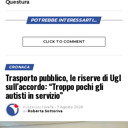
Questura
POTREBBE INTERESSARTI...
CLICK TO COMMENT
CRONACA
Trasporto pubblico, le riserve di Ugl
sull’accordo: “Troppo pochi gli
autisti in servizio”
Pubblicato
1 ora fa
–
7 Agosto 2026
da
Roberta Sottoriva