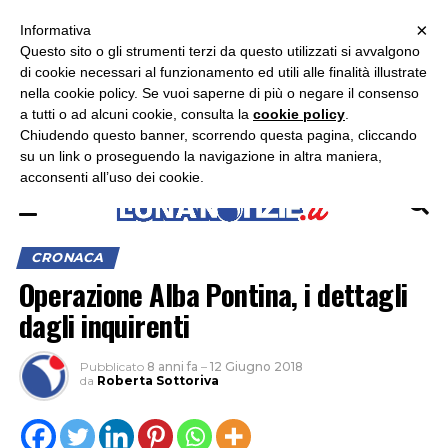
×
ASCOLTA RADIO LUNA
ASCOLTA RADIO IMMAGINE
ASCOLTA RADIO LATINA
Informativa
Questo sito o gli strumenti terzi da questo utilizzati si avvalgono
×
di cookie necessari al funzionamento ed utili alle finalità illustrate
nella cookie policy. Se vuoi saperne di più o negare il consenso
a tutti o ad alcuni cookie, consulta la
cookie policy
.
Chiudendo questo banner, scorrendo questa pagina, cliccando
su un link o proseguendo la navigazione in altra maniera,
acconsenti all’uso dei cookie.
CRONACA
Operazione Alba Pontina, i dettagli
dagli inquirenti
Pubblicato
8 anni fa
–
12 Giugno 2018
da
Roberta Sottoriva