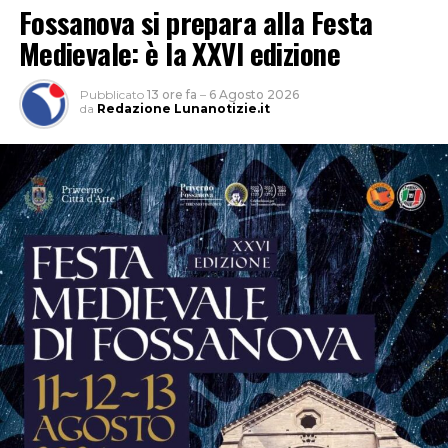
Fossanova si prepara alla Festa
Medievale: è la XXVI edizione
Pubblicato
13 ore fa
–
6 Agosto 2026
da
Redazione Lunanotizie.it