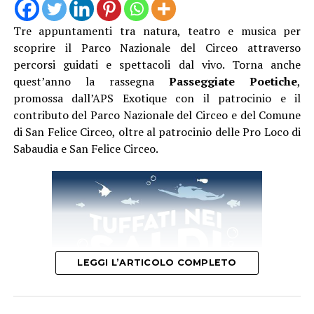
Tre appuntamenti tra natura, teatro e musica per
scoprire il Parco Nazionale del Circeo attraverso
Camminando nel borgo si incroceranno proposte
percorsi guidati e spettacoli dal vivo. Torna anche
artistiche per tutti i gusti. Presso l’Infermeria dei
quest’anno la rassegna
Passeggiate Poetiche
,
Conversi andrà in scena lo spettacolo di teatro-danza
promossa dall’APS Exotique con il patrocinio e il
“Le Donne del Fuoco” a cura di Piedi Scalzi, un’opera
contributo del Parco Nazionale del Circeo e del Comune
intensa ispirata all’universo femminile medievale,
di San Felice Circeo, oltre al patrocinio delle Pro Loco di
mentre la Grande Arena si accenderà con le maestose
Sabaudia e San Felice Circeo.
esibizioni di danza con il fuoco e teatro fisico della
compagnia Una Lamp.
Una delle grandi novità di questa edizione sarà la visita
straordinaria del laghetto nel Giardino degli Ulivi del
Vivaio Aumenta, un incantevole giardino all’italiana in
stile rinascimentale che farà da sfondo agli spettacoli di
LEGGI L’ARTICOLO COMPLETO
danza aerea “Anima Antiqua”, agli avvincenti duelli di
combattimento di Ars Historica, e agli interventi
suggestivi del Cantagallo Menestrello, il “gallo speciale”