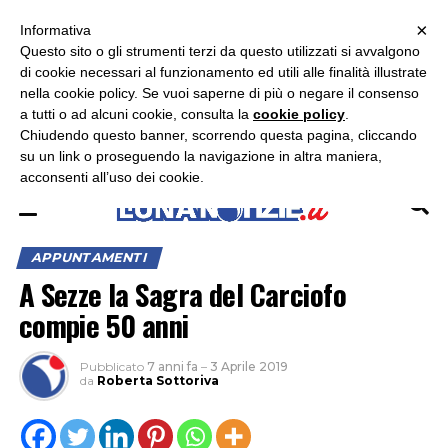
×
ASCOLTA RADIO LUNA
ASCOLTA RADIO IMMAGINE
ASCOLTA RADIO LATINA
Informativa
Questo sito o gli strumenti terzi da questo utilizzati si avvalgono
×
di cookie necessari al funzionamento ed utili alle finalità illustrate
nella cookie policy. Se vuoi saperne di più o negare il consenso
a tutti o ad alcuni cookie, consulta la
cookie policy
.
Chiudendo questo banner, scorrendo questa pagina, cliccando
su un link o proseguendo la navigazione in altra maniera,
acconsenti all’uso dei cookie.
APPUNTAMENTI
A Sezze la Sagra del Carciofo
compie 50 anni
Pubblicato
7 anni fa
–
3 Aprile 2019
da
Roberta Sottoriva