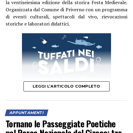
la ventiseiesima edizione della storica Festa Medievale.
Organizzata dal Comune di Priverno con un programma
di eventi culturali, spettacoli dal vivo, rievocazioni
storiche e laboratori didattici.
LEGGI L’ARTICOLO COMPLETO
A partire dalle ore 18.30, il borgo prenderà vita
APPUNTAMENTI
trasformandosi in un vero e proprio palcoscenico a cielo
Tornano le Passeggiate Poetiche
aperto. Tra le vie incantate del complesso monumentale
nel Parco Nazionale del Circeo: tre