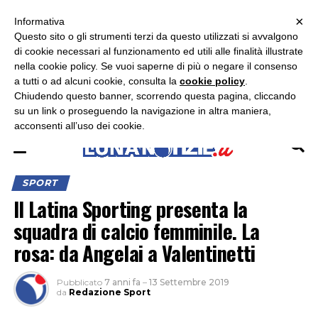
×
ASCOLTA RADIO LUNA
ASCOLTA RADIO IMMAGINE
ASCOLTA RADIO LATINA
Informativa
Questo sito o gli strumenti terzi da questo utilizzati si avvalgono
×
di cookie necessari al funzionamento ed utili alle finalità illustrate
nella cookie policy. Se vuoi saperne di più o negare il consenso
a tutti o ad alcuni cookie, consulta la
cookie policy
.
Chiudendo questo banner, scorrendo questa pagina, cliccando
su un link o proseguendo la navigazione in altra maniera,
acconsenti all’uso dei cookie.
SPORT
Il Latina Sporting presenta la
squadra di calcio femminile. La
rosa: da Angelai a Valentinetti
Pubblicato
7 anni fa
–
13 Settembre 2019
da
Redazione Sport