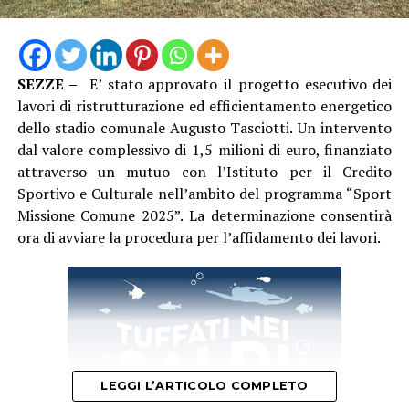
SEZZE –
E’ stato approvato il progetto esecutivo dei
“Vestire la maglia azzurra e conquistare il pass per un
lavori di ristrutturazione ed efficientamento energetico
Campionato Europeo è un sogno che diventa realtà, un
dello stadio comunale Augusto Tasciotti. Un intervento
coronamento incredibile per il lavoro svolto ogni
dal valore complessivo di 1,5 milioni di euro, finanziato
singolo giorno in palestra dal nostro staff e dalla nostra
attraverso un mutuo con l’Istituto per il Credito
atleta – dichiara il Presidente Ing. Riccardo Palumbo –
Sportivo e Culturale nell’ambito del programma “Sport
In un periodo in cui la cronaca locale ci riserva spesso
Missione Comune 2025”. La determinazione consentirà
notizie ed eventi complessi, abbiamo il dovere e
ora di avviare la procedura per l’affidamento dei lavori.
l’orgoglio di raccontare l’altra faccia di Aprilia: quella
fatta di talento, sacrifici, bellezza e grandi vittorie.
Questo traguardo dimostra di cosa sono capaci i nostri
giovani quando vengono sostenuti con competenza e
amore per lo sport.”
LEGGI L’ARTICOLO COMPLETO