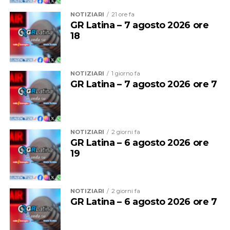
NOTIZIARI
21 ore fa
GR Latina – 7 agosto 2026 ore
18
NOTIZIARI
1 giorno fa
Nel 2025 Alessandro ha inoltre conseguito la
qualifica
GR Latina – 7 agosto 2026 ore 7
federale di Allenatore
, che gli consente di guidare
formazioni d’Eccellenza e squadre senior fino alla Serie
B Nazionale, un ulteriore tassello nel suo percorso di
crescita tecnica.
NOTIZIARI
2 giorni fa
GR Latina – 6 agosto 2026 ore
Una crescita costante che oggi la società sceglie di
19
mettere nuovamente al servizio del proprio settore
giovanile, con la convinzione che investire nelle persone
significhi investire nel futuro del club.
NOTIZIARI
2 giorni fa
GR Latina – 6 agosto 2026 ore 7