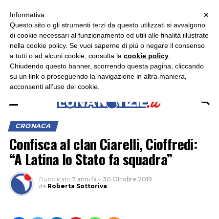
×
ASCOLTA RADIO LUNA
ASCOLTA RADIO IMMAGINE
ASCOLTA RADIO LATINA
Informativa
Questo sito o gli strumenti terzi da questo utilizzati si avvalgono
×
di cookie necessari al funzionamento ed utili alle finalità illustrate
nella cookie policy. Se vuoi saperne di più o negare il consenso
a tutti o ad alcuni cookie, consulta la
cookie policy
.
Chiudendo questo banner, scorrendo questa pagina, cliccando
su un link o proseguendo la navigazione in altra maniera,
acconsenti all’uso dei cookie.
CRONACA
Confisca al clan Ciarelli, Cioffredi:
“A Latina lo Stato fa squadra”
Pubblicato
7 anni fa
–
30 Ottobre 2019
da
Roberta Sottoriva