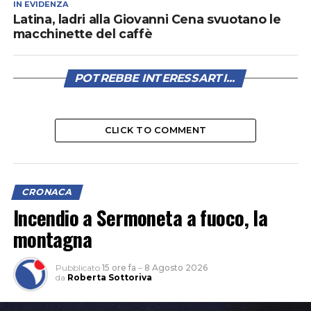
IN EVIDENZA
Latina, ladri alla Giovanni Cena svuotano le
macchinette del caffè
POTREBBE INTERESSARTI...
CLICK TO COMMENT
CRONACA
Incendio a Sermoneta a fuoco, la
montagna
Pubblicato
15 ore fa
–
8 Agosto 2026
da
Roberta Sottoriva