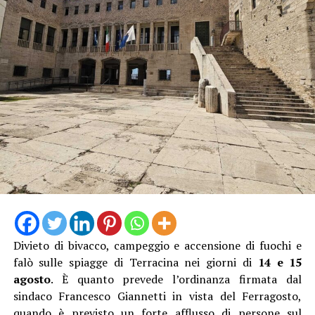
La proprietaria di una delle vetture coinvolte ha
denunciato l’accaduto anche attraverso un video
pubblicato sui social, nella speranza di poter raccogliere
informazioni utili a ricostruire quanto accaduto e
individuare il responsabile.
Al momento, infatti, non risulta che qualcuno abbia
assistito direttamente all’incidente, nonostante il
lungomare fosse particolarmente affollato proprio
nell’ora di punta del sabato.
Divieto di bivacco, campeggio e accensione di fuochi e
falò sulle spiagge di Terracina nei giorni di
14 e 15
agosto
. È quanto prevede l’ordinanza firmata dal
sindaco Francesco Giannetti in vista del Ferragosto,
quando è previsto un forte afflusso di persone sul