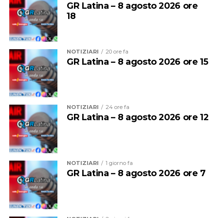
GR Latina – 8 agosto 2026 ore
18
NOTIZIARI
20 ore fa
GR Latina – 8 agosto 2026 ore 15
NOTIZIARI
24 ore fa
GR Latina – 8 agosto 2026 ore 12
Per entrambe le giornate sarà quindi vietato
bivaccare,
campeggiare e accendere fuochi o falò
su tutte le
spiagge del litorale comunale.
NOTIZIARI
1 giorno fa
GR Latina – 8 agosto 2026 ore 7
Sono inoltre vietate la vendita e la somministrazione di
bevande alcoliche nei pubblici esercizi, compresi gli
stabilimenti balneari, dalle
2 alle 7 del mattino
.