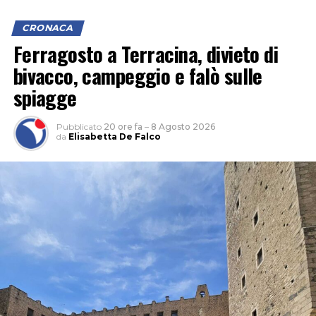
CRONACA
Ferragosto a Terracina, divieto di
bivacco, campeggio e falò sulle
L’ipotesi è quella di un veicolo finito contro le tre auto,
spiagge
il cui conducente non si sarebbe fermato dopo l’impatto
per verificare i danni né per lasciare i propri dati,
Pubblicato
20 ore fa
–
8 Agosto 2026
facendo perdere le proprie tracce.
da
Elisabetta De Falco