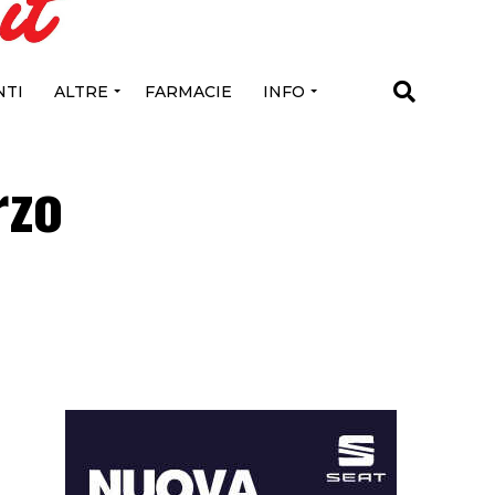
TI
ALTRE
FARMACIE
INFO
rzo