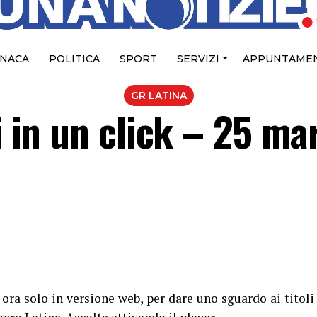
NACA
POLITICA
SPORT
SERVIZI
APPUNTAMEN
GR LATINA
li in un click – 25 ma
ora solo in versione web, per dare uno sguardo ai titoli