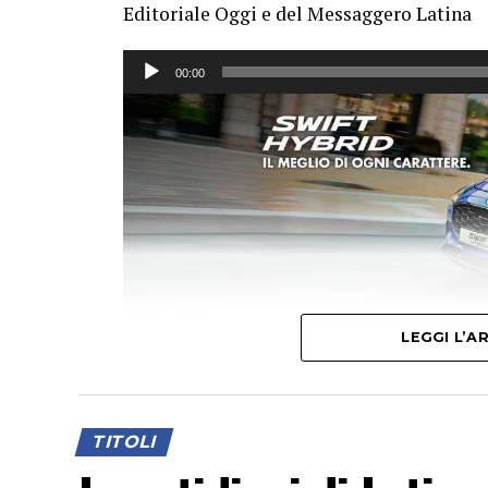
Editoriale Oggi e del Messaggero Latina
Audio
00:00
Player
LEGGI L’
TITOLI