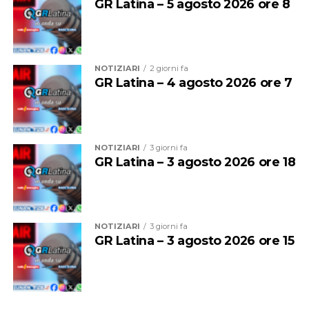
GR Latina – 5 agosto 2026 ore 8
NOTIZIARI
2 giorni fa
Sul luogo dell’incidente sono intervenuti i Carabinieri
GR Latina – 4 agosto 2026 ore 7
della Compagnia di Latina, che hanno eseguito i rilievi e
raccolto la testimonianza del conducente. Gli
accertamenti sono in corso per ricostruire l’esatta
dinamica dell’incidente.
NOTIZIARI
3 giorni fa
GR Latina – 3 agosto 2026 ore 18
NOTIZIARI
3 giorni fa
GR Latina – 3 agosto 2026 ore 15