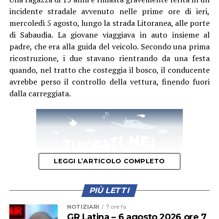
incidente stradale avvenuto nelle prime ore di ieri,
mercoledì 5 agosto, lungo la strada Litoranea, alle porte
Le indagini dei Carabinieri proseguono per ricostruire i
di Sabaudia. La giovane viaggiava in auto insieme al
ruoli delle persone coinvolte e individuare eventuali
padre, che era alla guida del veicolo. Secondo una prima
ulteriori responsabilità.
ricostruzione, i due stavano rientrando da una festa
quando, nel tratto che costeggia il bosco, il conducente
avrebbe perso il controllo della vettura, finendo fuori
dalla carreggiata.
LEGGI L’ARTICOLO COMPLETO
PIÙ LETTI
NOTIZIARI
7 ore fa
GR Latina – 6 agosto 2026 ore 7