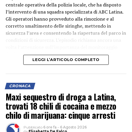
centrale operativa della polizia locale, che ha disposto
l’intervento di una squadra specializzata di ABC Latina.
Gli operatori hanno provveduto alla rimozione e al
corretto smaltimento delle siringhe, mettendo in
sicurezza l’area e consentendo la riapertura del parco in
condizioni di sicurezza. L’episodio richiama ancora una
volta l’attenzione sull’importanza del monitoraggio
degli spazi pubblici, in particolare delle aree verdi
LEGGI L’ARTICOLO COMPLETO
frequentate quotidianamente da famiglie e bambini.
CRONACA
Maxi sequestro di droga a Latina,
trovati 18 chili di cocaina e mezzo
chilo di marijuana: cinque arresti
Pubblicato
6 ore fa
–
6 Agosto 2026
da
Elisabetta De Falco