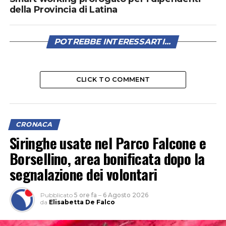
della Provincia di Latina
POTREBBE INTERESSARTI...
CLICK TO COMMENT
CRONACA
Siringhe usate nel Parco Falcone e
Borsellino, area bonificata dopo la
segnalazione dei volontari
Pubblicato
5 ore fa
–
6 Agosto 2026
da
Elisabetta De Falco