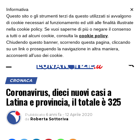
×
ASCOLTA RADIO LUNA
ASCOLTA RADIO IMMAGINE
ASCOLTA RADIO LATINA
Informativa
Questo sito o gli strumenti terzi da questo utilizzati si avvalgono
×
di cookie necessari al funzionamento ed utili alle finalità illustrate
nella cookie policy. Se vuoi saperne di più o negare il consenso
a tutti o ad alcuni cookie, consulta la
cookie policy
.
Chiudendo questo banner, scorrendo questa pagina, cliccando
su un link o proseguendo la navigazione in altra maniera,
acconsenti all’uso dei cookie.
CRONACA
Coronavirus, dieci nuovi casi a
Latina e provincia, il totale è 325
Pubblicato
6 anni fa
–
12 Aprile 2020
da
Roberta Sottoriva