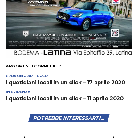
ARGOMENTI CORRELATI:
PROSSIMO ARTICOLO
I quotidiani locali in un click – 17 aprile 2020
IN EVIDENZA
I quotidiani locali in un click – 11 aprile 2020
POTREBBE INTERESSARTI...