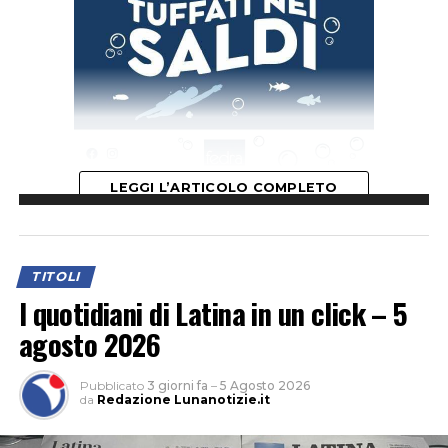
LEGGI L’ARTICOLO COMPLETO
Audio
00:00
00:00
Player
TITOLI
I quotidiani di Latina in un click – 5
agosto 2026
Pubblicato
3 giorni fa
–
5 Agosto 2026
da
Redazione Lunanotizie.it