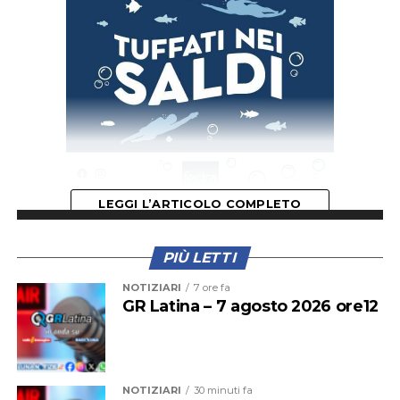
LEGGI L’ARTICOLO COMPLETO
Audio
00:00
00:00
Player
PIÙ LETTI
NOTIZIARI
7 ore fa
GR Latina – 7 agosto 2026 ore12
NOTIZIARI
30 minuti fa