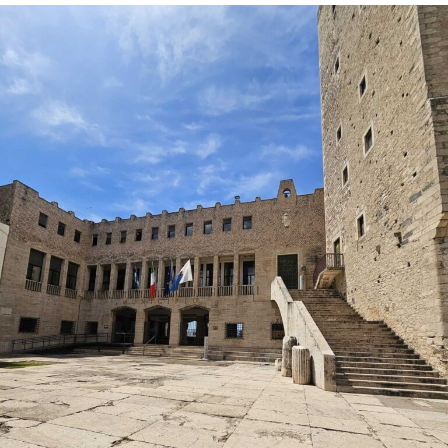
La proprietaria di una delle vetture coinvolte ha
denunciato l’accaduto anche attraverso un video
pubblicato sui social, nella speranza di poter raccogliere
informazioni utili a ricostruire quanto accaduto e
individuare il responsabile.
Al momento, infatti, non risulta che qualcuno abbia
assistito direttamente all’incidente, nonostante il