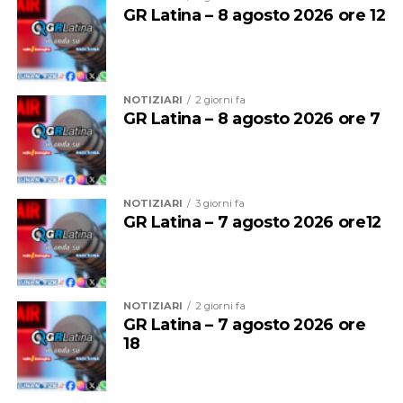
GR Latina – 8 agosto 2026 ore 12
Per entrambe le giornate sarà quindi vietato
bivaccare,
campeggiare e accendere fuochi o falò
su tutte le
spiagge del litorale comunale.
NOTIZIARI
2 giorni fa
GR Latina – 8 agosto 2026 ore 7
Sono inoltre vietate la vendita e la somministrazione di
bevande alcoliche nei pubblici esercizi, compresi gli
stabilimenti balneari, dalle
2 alle 7 del mattino
.
NOTIZIARI
3 giorni fa
Prevista anche una stretta sulla musica: dalle
2
GR Latina – 7 agosto 2026 ore12
dovranno essere ridotte le emissioni sonore, mentre
dalle
3
dovranno cessare completamente le attività di
intrattenimento musicale e danzante dei pubblici
esercizi e degli stabilimenti balneari, quando autorizzate
NOTIZIARI
2 giorni fa
secondo le modalità previste dalla legge.
GR Latina – 7 agosto 2026 ore
18
Per chi non rispetterà le disposizioni è prevista una
sanzione amministrativa fino a 500 euro
, oltre alle
eventuali sanzioni accessorie.