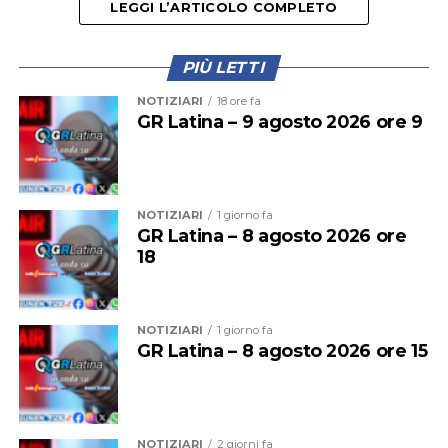
LEGGI L’ARTICOLO COMPLETO
PIÙ LETTI
Il provvedimento disciplina anche la somministrazione
NOTIZIARI
18 ore fa
di bevande alcoliche e le attività di intrattenimento
GR Latina – 9 agosto 2026 ore 9
musicale e danzante, con l’obiettivo di prevenire
situazioni di criticità legate agli assembramenti e
all’utilizzo improprio delle spiagge.
NOTIZIARI
1 giorno fa
GR Latina – 8 agosto 2026 ore
18
NOTIZIARI
1 giorno fa
GR Latina – 8 agosto 2026 ore 15
NOTIZIARI
2 giorni fa