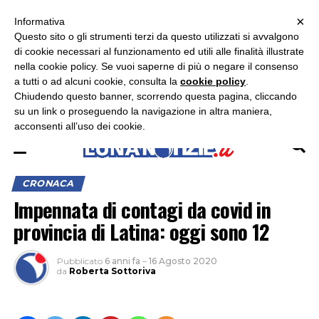
×
ASCOLTA RADIO LUNA
ASCOLTA RADIO IMMAGINE
ASCOLTA RADIO LATINA
Informativa
Questo sito o gli strumenti terzi da questo utilizzati si avvalgono
×
di cookie necessari al funzionamento ed utili alle finalità illustrate
nella cookie policy. Se vuoi saperne di più o negare il consenso
a tutti o ad alcuni cookie, consulta la
cookie policy
.
Chiudendo questo banner, scorrendo questa pagina, cliccando
su un link o proseguendo la navigazione in altra maniera,
acconsenti all’uso dei cookie.
CRONACA
Impennata di contagi da covid in
provincia di Latina: oggi sono 12
Pubblicato
6 anni fa
–
16 Agosto 2020
da
Roberta Sottoriva