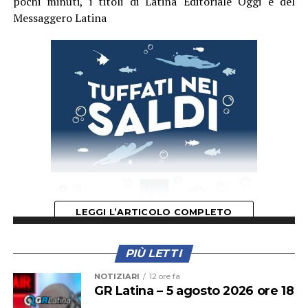
pochi minuti, i titoli di Latina Editoriale Oggi e del
Messaggero Latina
LEGGI L’ARTICOLO COMPLETO
Audio
00:00
00:00
Player
PIÙ LETTI
NOTIZIARI
12 ore fa
GR Latina – 5 agosto 2026 ore 18