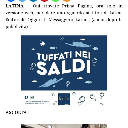
LATINA
– Qui trovate Prima Pagina, ora solo in
versione web, per dare uno sguardo ai titoli di Latina
Editoriale Oggi e Il Messaggero Latina. (audio dopo la
pubblicità)
ASCOLTA