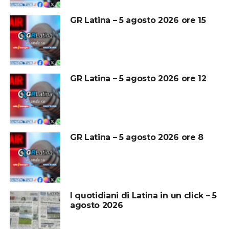
GR Latina – 5 agosto 2026 ore 15
GR Latina – 5 agosto 2026 ore 12
GR Latina – 5 agosto 2026 ore 8
I quotidiani di Latina in un click – 5
agosto 2026