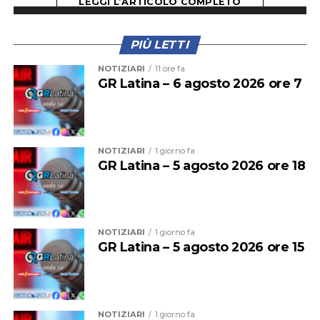
LEGGI L’ARTICOLO COMPLETO
Audio
00:00
00:00
Player
PIÙ LETTI
NOTIZIARI
11 ore fa
GR Latina – 6 agosto 2026 ore 7
NOTIZIARI
1 giorno fa
GR Latina – 5 agosto 2026 ore 18
NOTIZIARI
1 giorno fa
GR Latina – 5 agosto 2026 ore 15
NOTIZIARI
1 giorno fa