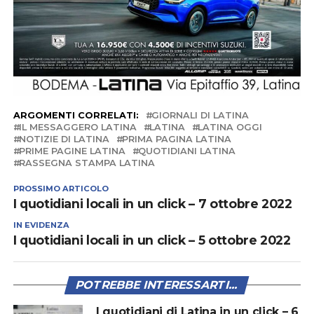
ARGOMENTI CORRELATI:
GIORNALI DI LATINA
IL MESSAGGERO LATINA
LATINA
LATINA OGGI
NOTIZIE DI LATINA
PRIMA PAGINA LATINA
PRIME PAGINE LATINA
QUOTIDIANI LATINA
RASSEGNA STAMPA LATINA
PROSSIMO ARTICOLO
I quotidiani locali in un click – 7 ottobre 2022
IN EVIDENZA
I quotidiani locali in un click – 5 ottobre 2022
POTREBBE INTERESSARTI...
I quotidiani di Latina in un click – 6