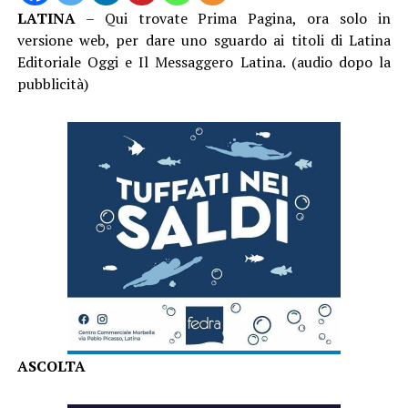
LATINA
– Qui trovate Prima Pagina, ora solo in
versione web, per dare uno sguardo ai titoli di Latina
Editoriale Oggi e Il Messaggero Latina. (audio dopo la
pubblicità)
ASCOLTA