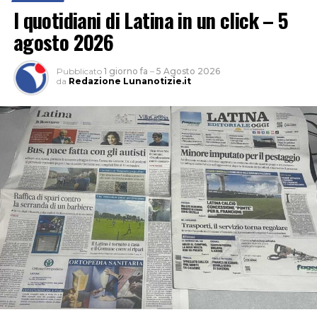
I quotidiani di Latina in un click – 5
agosto 2026
Pubblicato
1 giorno fa
–
5 Agosto 2026
da
Redazione Lunanotizie.it