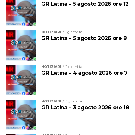
GR Latina – 5 agosto 2026 ore 12
NOTIZIARI
1 giorno fa
GR Latina – 5 agosto 2026 ore 8
NOTIZIARI
2 giorni fa
GR Latina – 4 agosto 2026 ore 7
NOTIZIARI
3 giorni fa
GR Latina – 3 agosto 2026 ore 18