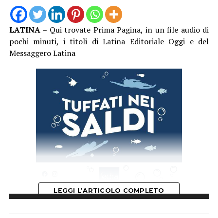
LATINA
– Qui trovate Prima Pagina, in un file audio di
pochi minuti, i titoli di Latina Editoriale Oggi e del
Messaggero Latina
LEGGI L’ARTICOLO COMPLETO
Audio
00:00
00:00
Player