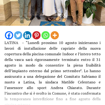
“La struttura messa in funzione questa mattina è lunga
13 metri e alta 3 metri, con travi in acciaio e specifici
trattamenti protettivi per garantire la durabilità anche
LATINA – “Lunedì prossimo 10 agosto inizieranno i
in ambienti marini”, è stato spiegato. Con il direttore
lavori di installazione delle capriate della nuova
generale Natalino Corbo e il presidente del Consorzio di
copertura della piscina comunale Indoor e l’intero tetto
Bonifica Lino Conti, erano presenti l’assessore regionale
della vasca sarà rigorosamente terminato entro il 31
all’Agricoltura Giancarlo Righini, il direttore generale di
agosto in modo da consentire la piena fruibilità
Anbi Lazio Andrea Renna, il presidente della
dell’impianto esterno dal primo settembre”. Lo hanno
commissione regionale attività produttive, Vittorio
assicurato a una delegazione del Comitato Salviamo il
Sambucci e il sindaco di Terracina Francesco Giannetti.
nuoto a Latina, la sindaca Matilde Celentano e
l’assessore allo sport Andrea Chiarato. Durante
l’incontro che si è svolto in Comune, è stata confermata
la temporanea interdizione fino a fine agosto della
piscina esterna.