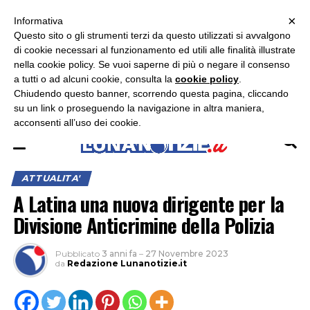
×
ASCOLTA RADIO LUNA
ASCOLTA RADIO IMMAGINE
ASCOLTA RADIO LATINA
Informativa
Questo sito o gli strumenti terzi da questo utilizzati si avvalgono
×
di cookie necessari al funzionamento ed utili alle finalità illustrate
nella cookie policy. Se vuoi saperne di più o negare il consenso
a tutti o ad alcuni cookie, consulta la
cookie policy
.
Chiudendo questo banner, scorrendo questa pagina, cliccando
su un link o proseguendo la navigazione in altra maniera,
acconsenti all’uso dei cookie.
ATTUALITA'
A Latina una nuova dirigente per la
Divisione Anticrimine della Polizia
Pubblicato
3 anni fa
–
27 Novembre 2023
da
Redazione Lunanotizie.it