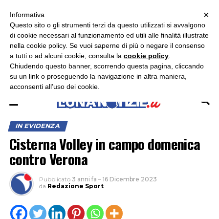
×
ASCOLTA RADIO LUNA
ASCOLTA RADIO IMMAGINE
ASCOLTA RADIO LATINA
Informativa
Questo sito o gli strumenti terzi da questo utilizzati si avvalgono
×
di cookie necessari al funzionamento ed utili alle finalità illustrate
nella cookie policy. Se vuoi saperne di più o negare il consenso
a tutti o ad alcuni cookie, consulta la
cookie policy
.
Chiudendo questo banner, scorrendo questa pagina, cliccando
su un link o proseguendo la navigazione in altra maniera,
acconsenti all’uso dei cookie.
IN EVIDENZA
Cisterna Volley in campo domenica
contro Verona
Pubblicato
3 anni fa
–
16 Dicembre 2023
da
Redazione Sport