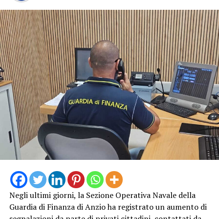
I Patti Sicurezza promuoveranno una collaborazione
sinergica tra Prefettura, Regione e Comune per
garantire elevati standard di sicurezza e prevenzione
nelle aree maggiormente esposte a degrado e illegalità,
l’installazione di impianti di videosorveglianza,
l’istituzione presso la Prefettura di Roma di una Cabina
di regia integrata dalle Forze di polizia con compiti di
verifica semestrale sull’attuazione del Patto, a fronte di
apposita relazione inoltrata dal Comune.
Negli ultimi giorni, la Sezione Operativa Navale della
Guardia di Finanza di Anzio ha registrato un aumento di
segnalazioni da parte di privati cittadini, contattati da