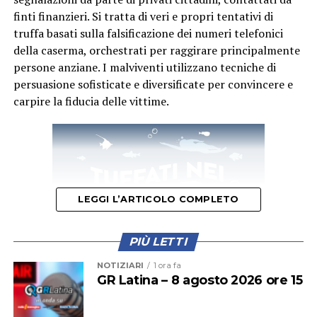
finti finanzieri. Si tratta di veri e propri tentativi di
truffa basati sulla falsificazione dei numeri telefonici
della caserma, orchestrati per raggirare principalmente
Ad Anzio gli impianti di videosorveglianza saranno
persone anziane. I malviventi utilizzano tecniche di
installati in
5 siti strategici nel centro cittadino per
persuasione sofisticate e diversificate per convincere e
un totale di 17 nuove telecamere
. L’obiettivo è creare
carpire la fiducia delle vittime.
un modello avanzato di sicurezza integrata per
aumentare l’indice di sorvegliabilità delle aree a maggior
rischio e si unisce a un parallelo intervento del Comune
per incrementare i presidi della Polizia Locale sul
territorio.
LEGGI L’ARTICOLO COMPLETO
A Nettuno saranno installate
12 telecamere e un
ponte radio verso la centrale operativa
che
consentiranno un drastico abbattimento dei costi di
PIÙ LETTI
scavo continuo fino alla centrale operativa, garantendo
NOTIZIARI
1 ora fa
al contempo requisiti elevati di velocità, sicurezza e
GR Latina – 8 agosto 2026 ore 15
protezione dei dati personali.