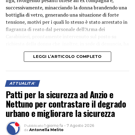
figli, rivolgendo pesanti offese all’ex compagna e,
successivamente, minacciando la donna brandendo una
bottiglia di vetro, generando una situazione di forte
tensione, motivi per i quali lo stesso è stato arrestato in
flagranza di reato dal personale dell’Arma dei
Carabinieri, prontamente intervenuto sul posto su
richiesta della donna che inoltre, in sede di denuncia, ha
riferito agli investigatori di aver subìto, anche in
LEGGI L’ARTICOLO COMPLETO
passato, episodi di aggressione fisica e comportamenti
violenti da parte dell’ex compagno, ma mai denunciati
alle Autorità. L’uomo, che secondo quanto accertato dai
militari si trovava in evidente stato di alterazione
ATTUALITA'
alcolica, è stato accompagnato presso l’ospedale di
Patti per la sicurezza ad Anzio e
Velletri per gli accertamenti sanitari del caso e
Nettuno per contrastare il degrado
successivamente condotto presso la Casa Circondariale
di Latina, come disposto dal Magistrato di turno.
urbano e migliorare la sicurezza
Pubblicato
1 giorno fa
–
7 Agosto 2026
da
Antonella Melito