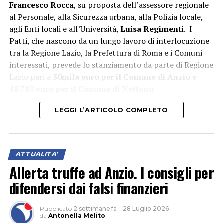
Francesco Rocca
, su proposta dell’assessore regionale
al Personale, alla Sicurezza urbana, alla Polizia locale,
agli Enti locali e all’Università,
Luisa Regimenti
. I
Patti, che nascono da un lungo lavoro di interlocuzione
tra la Regione Lazio, la Prefettura di Roma e i Comuni
interessati, prevede lo stanziamento da parte di Regione
Lazio pari a
50mila euro per il Comune di Anzio
e
48.780 euro per il Comune di Nettuno
.
LEGGI L’ARTICOLO COMPLETO
ATTUALITA'
Allerta truffe ad Anzio. I consigli per
difendersi dai falsi finanzieri
Pubblicato
2 settimane fa
–
28 Luglio 2026
da
Antonella Melito